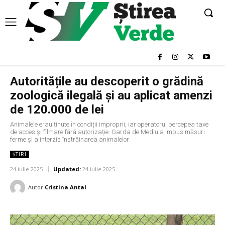
Autoritățile au descoperit o grădină
zoologică ilegală și au aplicat amenzi
de 120.000 de lei
Animalele erau ținute în condiții improprii, iar operatorul percepea taxe
de acces și filmare fără autorizație. Garda de Mediu a impus măsuri
ferme și a interzis înstrăinarea animalelor
ȘTIRI
24 iulie 2025
Updated:
24 iulie 2025
Autor
Cristina Antal