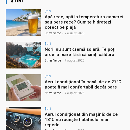
ȘTIRI
Știri
Apă rece, apă la temperatura camerei
sau bere rece? Cum te hidratezi
corect pe plajă
Stirea Verde
-
7 august 2026
Știri
Norii nu sunt cremă solară. Te poți
arde la mare fără să simți căldura
Stirea Verde
-
7 august 2026
Știri
Aerul condiționat în casă: de ce 27°C
poate fi mai confortabil decât pare
Stirea Verde
-
7 august 2026
Știri
Aerul condiționat din mașină: de ce
18°C nu răcește habitaclul mai
repede