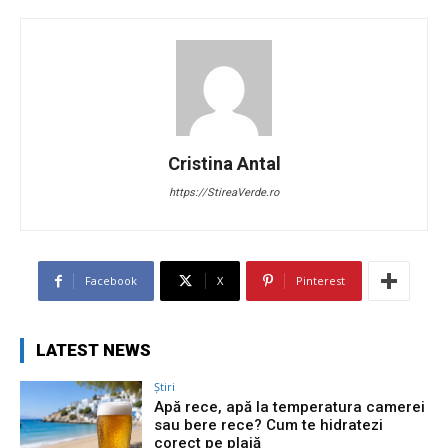
Cristina Antal
https://StireaVerde.ro
Facebook
X
Pinterest
LATEST NEWS
Știri
Apă rece, apă la temperatura camerei
sau bere rece? Cum te hidratezi
corect pe plajă