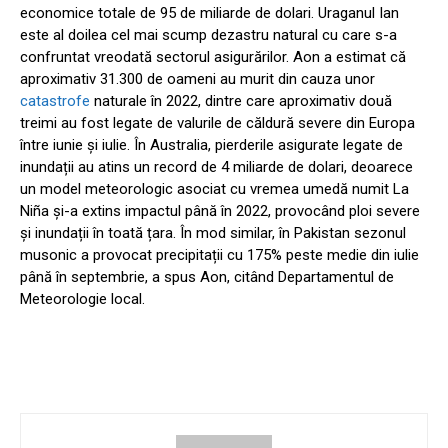
economice totale de 95 de miliarde de dolari. Uraganul Ian
este al doilea cel mai scump dezastru natural cu care s-a
confruntat vreodată sectorul asigurărilor. Aon a estimat că
aproximativ 31.300 de oameni au murit din cauza unor
catastrofe
naturale în 2022, dintre care aproximativ două
treimi au fost legate de valurile de căldură severe din Europa
între iunie și iulie. În Australia, pierderile asigurate legate de
inundații au atins un record de 4 miliarde de dolari, deoarece
un model meteorologic asociat cu vremea umedă numit La
Niña și-a extins impactul până în 2022, provocând ploi severe
și inundații în toată țara. În mod similar, în Pakistan sezonul
musonic a provocat precipitații cu 175% peste medie din iulie
până în septembrie, a spus Aon, citând Departamentul de
Meteorologie local.