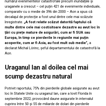
numărul evenimentelor catastrofale precum inundațiile și
uraganele a crescut – cel puțin 421 de evenimente individuale,
comparativ cu o medie de 396 din 2000 – Aon a spus că
decalajul de protecție a fost unul dintre cele mai scăzute
înregistrate.
„A fost relativ scăzut datorită faptului că
multe dintre cele mai costisitoare dezastre au avut loc în
țări cu piețe mature de asigurări, cum ar fi SUA sau
Europa, în timp ce pierderile în regiunile mai puțin
acoperite, cum ar fi Asia, au fost mult sub medie”,
a
declarat Michal Lörinc, șeful departamentului de catastrofă la
Aon.
Uraganul Ian al doilea cel mai
scump dezastru natural
Potrivit raportului, 75% din pierderile globale asigurate au avut
loc în Statele Unite cu uraganul Ian, care a lovit Florida în
septembrie 2022, provocând daune asigurate în intervalul
cuprins între 50 și 55 de miliarde de dolari din pierderile