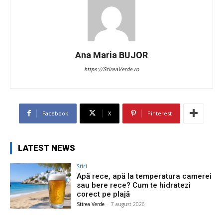
Ana Maria BUJOR
https://StireaVerde.ro
Facebook
X
Pinterest
LATEST NEWS
Știri
Apă rece, apă la temperatura camerei
sau bere rece? Cum te hidratezi
corect pe plajă
Stirea Verde
-
7 august 2026