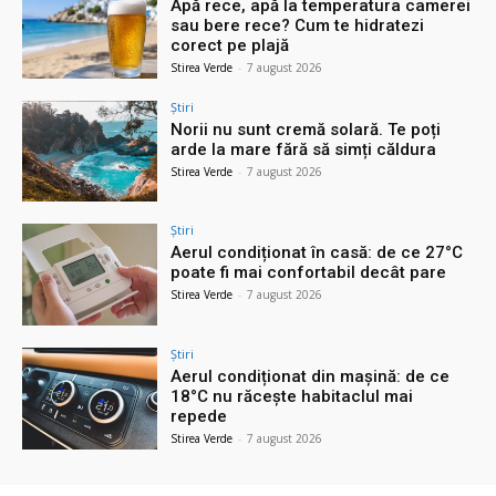
Apă rece, apă la temperatura camerei
sau bere rece? Cum te hidratezi
corect pe plajă
Stirea Verde
-
7 august 2026
Știri
Norii nu sunt cremă solară. Te poți
arde la mare fără să simți căldura
Stirea Verde
-
7 august 2026
Știri
Aerul condiționat în casă: de ce 27°C
poate fi mai confortabil decât pare
Stirea Verde
-
7 august 2026
Știri
Aerul condiționat din mașină: de ce
18°C nu răcește habitaclul mai
repede
Stirea Verde
-
7 august 2026