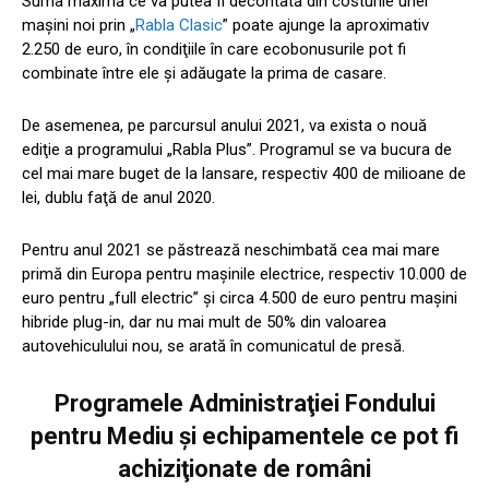
Suma maximă ce va putea fi decontată din costurile unei
maşini noi prin „
Rabla Clasic
” poate ajunge la aproximativ
2.250 de euro, în condiţiile în care ecobonusurile pot fi
combinate între ele şi adăugate la prima de casare.
De asemenea, pe parcursul anului 2021, va exista o nouă
ediţie a programului „Rabla Plus”. Programul se va bucura de
cel mai mare buget de la lansare, respectiv 400 de milioane de
lei, dublu faţă de anul 2020.
Pentru anul 2021 se păstrează neschimbată cea mai mare
primă din Europa pentru maşinile electrice, respectiv 10.000 de
euro pentru „full electric” şi circa 4.500 de euro pentru maşini
hibride plug-in, dar nu mai mult de 50% din valoarea
autovehiculului nou, se arată în comunicatul de presă.
Programele Administraţiei Fondului
pentru Mediu și echipamentele ce pot fi
achiziţionate de români