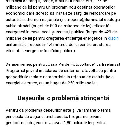
municipii de rang II, oraşe, staţiuni turistice etc.; 175 de
milioane de lei pentru un program nou destinat operatorilor
economici care doresc să instaleze staţii de reîncărcare pe
autostrăzi, drumuri naţionale şi europene), iluminatul ecologic
public stradal (buget de 800 de milioane de lei), eficienţă
energetică în case, şcoli şi instituţii publice (buget de 429 de
milioane de lei pentru creşterea eficienţei energetice în
clădiri
unifamiliale, respectiv 1,4 miliarde de lei pentru creşterea
eficienţei energetice în clădiri publice).
De asemenea, pentru „Casa Verde Fotovoltaice” va fi relansat
Programul privind instalarea de sisteme fotovoltaice pentru
gospodăriile izolate neracordate la reţeaua de distribuţie a
energiei electrice, cu un buget de 250 milioane lei.
Deșeurile: o problemă stringentă
Pentru că problema deșeurilor este și va rămâne o temă
principală de acțiune, anul acesta, Programul privind
gestionarea deșeurilor va avea 1,80 miliarde lei pentru