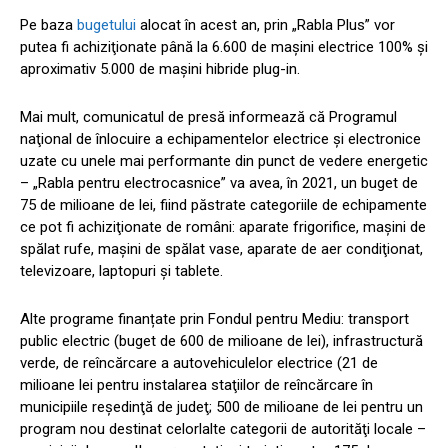
Pe baza
bugetului
alocat în acest an, prin „Rabla Plus” vor
putea fi achiziţionate până la 6.600 de maşini electrice 100% şi
aproximativ 5.000 de maşini hibride plug-in.
Mai mult, comunicatul de presă informează că Programul
naţional de înlocuire a echipamentelor electrice şi electronice
uzate cu unele mai performante din punct de vedere energetic
– „Rabla pentru electrocasnice” va avea, în 2021, un buget de
75 de milioane de lei, fiind păstrate categoriile de echipamente
ce pot fi achiziţionate de români: aparate frigorifice, maşini de
spălat rufe, maşini de spălat vase, aparate de aer condiţionat,
televizoare, laptopuri şi tablete.
Alte programe finanțate prin Fondul pentru Mediu: transport
public electric (buget de 600 de milioane de lei), infrastructură
verde, de reîncărcare a autovehiculelor electrice (21 de
milioane lei pentru instalarea staţiilor de reîncărcare în
municipiile reşedinţă de judeţ; 500 de milioane de lei pentru un
program nou destinat celorlalte categorii de autorităţi locale –