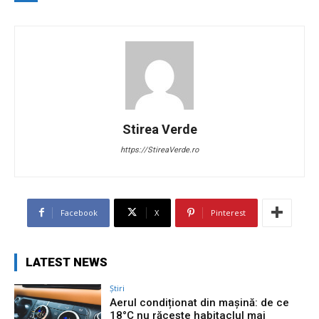
Stirea Verde
https://StireaVerde.ro
Facebook
X
Pinterest
LATEST NEWS
Știri
Aerul condiționat din mașină: de ce
18°C nu răcește habitaclul mai