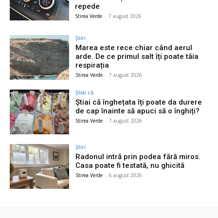
repede
Stirea Verde
-
7 august 2026
Știri
Marea este rece chiar când aerul
arde. De ce primul salt îți poate tăia
respirația
Stirea Verde
-
7 august 2026
Știai că
Știai că înghețata îți poate da durere
de cap înainte să apuci să o înghiți?
Stirea Verde
-
7 august 2026
Știri
Radonul intră prin podea fără miros.
Casa poate fi testată, nu ghicită
Stirea Verde
-
6 august 2026