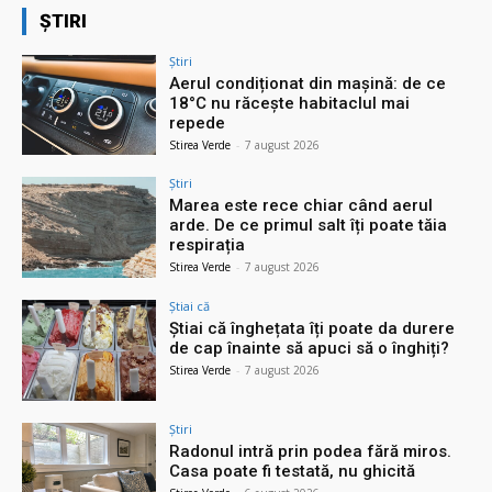
ȘTIRI
Știri
Aerul condiționat din mașină: de ce
18°C nu răcește habitaclul mai
repede
Stirea Verde
-
7 august 2026
Știri
Marea este rece chiar când aerul
arde. De ce primul salt îți poate tăia
respirația
Stirea Verde
-
7 august 2026
Știai că
Știai că înghețata îți poate da durere
de cap înainte să apuci să o înghiți?
Stirea Verde
-
7 august 2026
Știri
Radonul intră prin podea fără miros.
Casa poate fi testată, nu ghicită