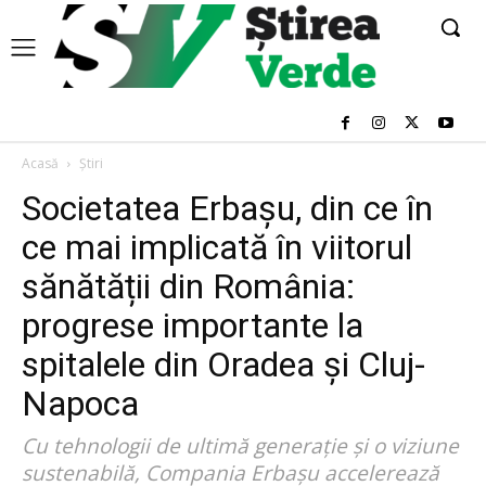
Acasă
Știri
Societatea Erbașu, din ce în
ce mai implicată în viitorul
sănătății din România:
progrese importante la
spitalele din Oradea și Cluj-
Napoca
Cu tehnologii de ultimă generație și o viziune
sustenabilă, Compania Erbașu accelerează