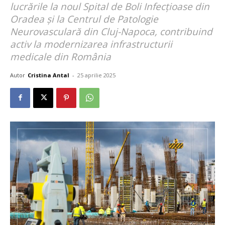
lucrările la noul Spital de Boli Infecțioase din
Oradea și la Centrul de Patologie
Neurovasculară din Cluj-Napoca, contribuind
activ la modernizarea infrastructurii
medicale din România
Autor
Cristina Antal
-
25 aprilie 2025