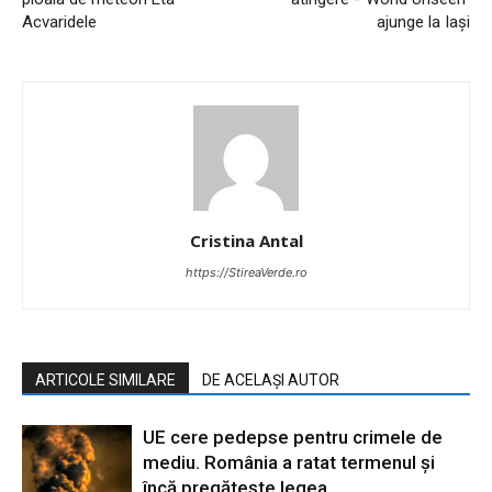
Acvaridele
ajunge la Iași
Cristina Antal
https://StireaVerde.ro
ARTICOLE SIMILARE
DE ACELAȘI AUTOR
UE cere pedepse pentru crimele de
mediu. România a ratat termenul și
încă pregătește legea