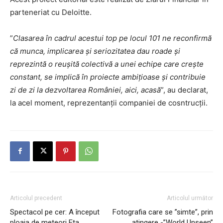
parteneriat cu Deloitte.
”
Clasarea în cadrul acestui top pe locul 101 ne reconfirmă
că munca, implicarea și seriozitatea dau roade și
reprezintă o reușită colectivă a unei echipe care crește
constant, se implică în proiecte ambițioase și contribuie
zi de zi la dezvoltarea României, aici, acasă
”, au declarat,
la acel moment, reprezentanții companiei de cosntrucții.
Articolul precedent
Articolul următor
Spectacol pe cer: A început
Fotografia care se ”simte”, prin
ploaia de meteori Eta
atingere -”World Unseen”