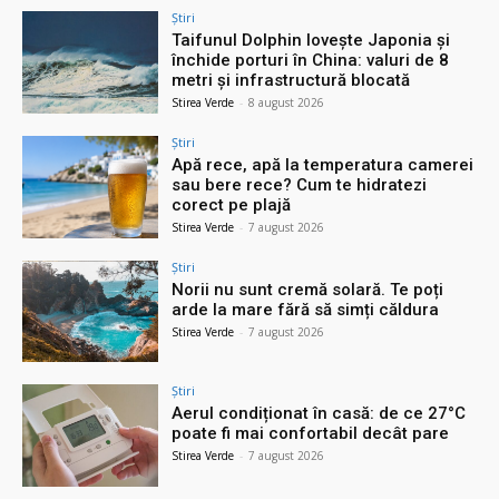
Știri
Taifunul Dolphin lovește Japonia și
închide porturi în China: valuri de 8
metri și infrastructură blocată
Stirea Verde
-
8 august 2026
Știri
Apă rece, apă la temperatura camerei
sau bere rece? Cum te hidratezi
corect pe plajă
Stirea Verde
-
7 august 2026
Știri
Norii nu sunt cremă solară. Te poți
arde la mare fără să simți căldura
Stirea Verde
-
7 august 2026
Știri
Aerul condiționat în casă: de ce 27°C
poate fi mai confortabil decât pare
Stirea Verde
-
7 august 2026