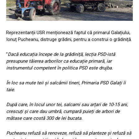
Reprezentanții USR menționează faptul că primarul Galațiului,
Ionuț Pucheanu, distruge grădini, pentru a construi o grădiniță.
”
Dacă educația începe de la grădiniță, lecția PSD-istă
presupune tăierea arborilor ca educație primară, iar
instrumentul competent în politica PSD este drujba.
În loc sa mute teii și salcâmii tineri, Primaria PSD Galați îi
taie.
După care, în locul unor tei, salcami sau arțari de 10-15 ani,
crescuți și care dau umbră, cumpară puieți de arbori de
mătase care costă 300 de lei bucata.
Pucheanu refuză să renoveze, refuză să planteze și refuză să