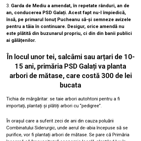
3.
Garda de Mediu a amendat, în repetate rânduri, an de
an, conducerea PSD Galați. Acest fapt nu-l împiedică,
însă, pe primarul Ionuț Pucheanu să-și semneze avizele
pentru a tăia în continuare. Desigur, orice amendă nu
este plătită din buzunarul propriu, ci din din banii publici
ai gălățenilor.
În locul unor tei, salcâmi sau arțari de 10-
15 ani, primăria PSD Galați va planta
arbori de mătase, care costă 300 de lei
bucata
Tichia de mărgăritar: se taie arbori autohtoni pentru a fi
importați, plantați și plătiți arbori cu ”pedigree”.
În orașul care a suferit zeci de ani din cauza poluării
Combinatului Siderurgic, unde aerul de-abia începuse să se
purifice, vor fi plantați arbori de mătase. Se pare că Primăria