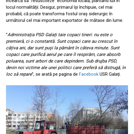
încearcă să ”resusciteze” economia locală, plantând lux în
locul normalității. Desigur, primarul își închipuie, cel mai
probabil, că poate transforma fostul oraș siderurgic în
următorul cel mai important exportator de mătase din lume.
”
Administrația PSD Galați taie copaci tineri: nu este o
premieră, ci o constantă. Sunt copaci care au crescut în
câțiva ani, dar sunt puși la pământ în câteva minute. Sunt
copaci care purifică aerul pe care îl respirăm, care absorb
poluarea, sunt arbori de care depindem. Sub drujba PSD,
devin noi victime ale unei politici care preferă să distrugă, în
loc să repare
”, se arată pe pagina de
Facebook
USR Galați.