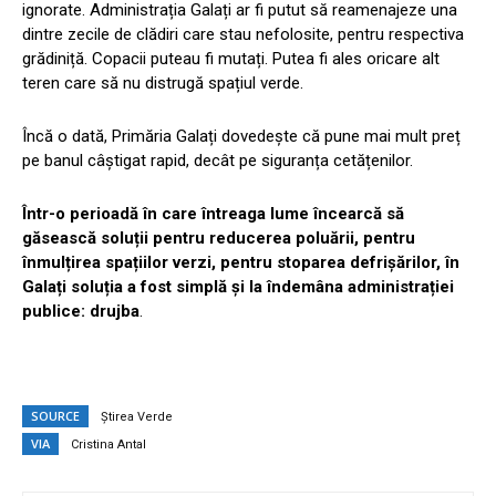
ignorate. Administrația Galați ar fi putut să reamenajeze una
dintre zecile de clădiri care stau nefolosite, pentru respectiva
grădiniță. Copacii puteau fi mutați. Putea fi ales oricare alt
teren care să nu distrugă spațiul verde.
Încă o dată, Primăria Galați dovedește că pune mai mult preț
pe banul câștigat rapid, decât pe siguranța cetățenilor.
Într-o perioadă în care întreaga lume încearcă să
găsească soluții pentru reducerea poluării, pentru
înmulțirea spațiilor verzi, pentru stoparea defrișărilor, în
Galați soluția a fost simplă și la îndemâna administrației
publice: drujba
.
SOURCE
Știrea Verde
VIA
Cristina Antal