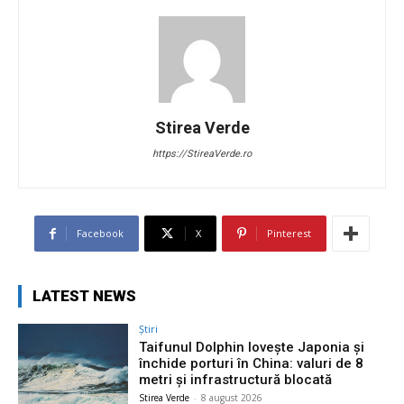
Stirea Verde
https://StireaVerde.ro
Facebook
X
Pinterest
LATEST NEWS
Știri
Taifunul Dolphin lovește Japonia și
închide porturi în China: valuri de 8
metri și infrastructură blocată
Stirea Verde
-
8 august 2026