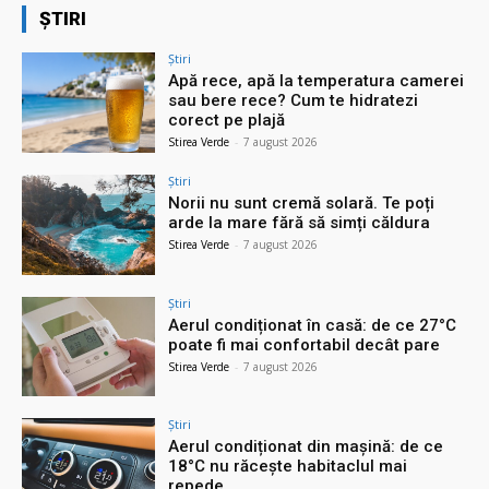
ȘTIRI
Știri
Apă rece, apă la temperatura camerei
sau bere rece? Cum te hidratezi
corect pe plajă
Stirea Verde
-
7 august 2026
Știri
Norii nu sunt cremă solară. Te poți
arde la mare fără să simți căldura
Stirea Verde
-
7 august 2026
Știri
Aerul condiționat în casă: de ce 27°C
poate fi mai confortabil decât pare
Stirea Verde
-
7 august 2026
Știri
Aerul condiționat din mașină: de ce
18°C nu răcește habitaclul mai
repede