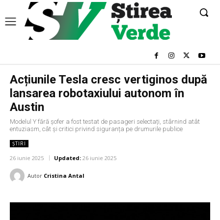
Acțiunile Tesla cresc vertiginos după
lansarea robotaxiului autonom în
Austin
Modelul Y fără șofer a fost testat de pasageri selectați, stârnind atât
entuziasm, cât și critici privind siguranța pe drumurile publice
ȘTIRI
26 iunie 2025
Updated:
26 iunie 2025
Autor
Cristina Antal