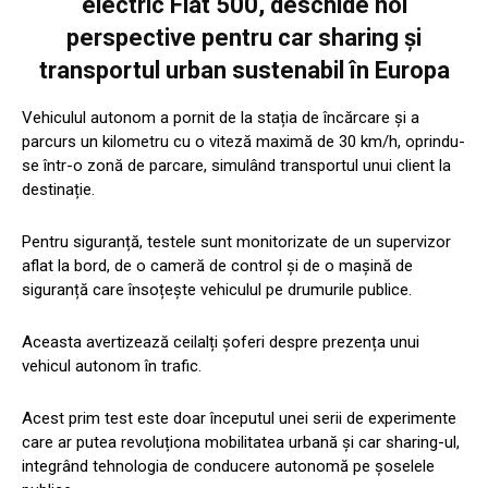
electric Fiat 500, deschide noi
perspective pentru car sharing și
transportul urban sustenabil în Europa
Vehiculul autonom a pornit de la stația de încărcare și a
parcurs un kilometru cu o viteză maximă de 30 km/h, oprindu-
se într-o zonă de parcare, simulând transportul unui client la
destinație.
Pentru siguranță, testele sunt monitorizate de un supervizor
aflat la bord, de o cameră de control și de o mașină de
siguranță care însoțește vehiculul pe drumurile publice.
Aceasta avertizează ceilalți șoferi despre prezența unui
vehicul autonom în trafic.
Acest prim test este doar începutul unei serii de experimente
care ar putea revoluționa mobilitatea urbană și car sharing-ul,
integrând tehnologia de conducere autonomă pe șoselele