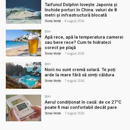
Taifunul Dolphin lovește Japonia și
închide porturi în China: valuri de 8
metri și infrastructură blocată
Stirea Verde
-
8 august 2026
Știri
Apă rece, apă la temperatura camerei
sau bere rece? Cum te hidratezi
corect pe plajă
Stirea Verde
-
7 august 2026
Știri
Norii nu sunt cremă solară. Te poți
arde la mare fără să simți căldura
Stirea Verde
-
7 august 2026
Știri
Aerul condiționat în casă: de ce 27°C
poate fi mai confortabil decât pare
Stirea Verde
-
7 august 2026