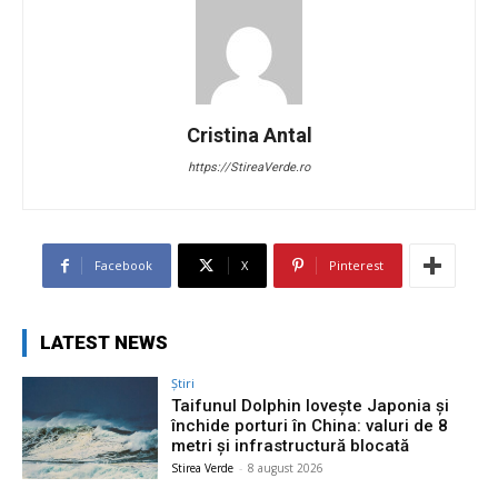
Cristina Antal
https://StireaVerde.ro
Facebook
X
Pinterest
LATEST NEWS
Știri
Taifunul Dolphin lovește Japonia și
închide porturi în China: valuri de 8
metri și infrastructură blocată
Stirea Verde
-
8 august 2026