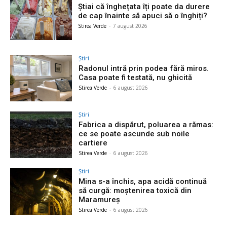
Știai că înghețata îți poate da durere
de cap înainte să apuci să o înghiți?
Stirea Verde
-
7 august 2026
Știri
Radonul intră prin podea fără miros.
Casa poate fi testată, nu ghicită
Stirea Verde
-
6 august 2026
Știri
Fabrica a dispărut, poluarea a rămas:
ce se poate ascunde sub noile
cartiere
Stirea Verde
-
6 august 2026
Știri
Mina s-a închis, apa acidă continuă
să curgă: moștenirea toxică din
Maramureș
Stirea Verde
-
6 august 2026