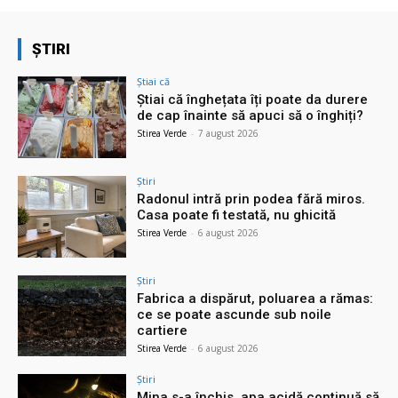
ȘTIRI
Știai că
Știai că înghețata îți poate da durere
de cap înainte să apuci să o înghiți?
Stirea Verde
-
7 august 2026
Știri
Radonul intră prin podea fără miros.
Casa poate fi testată, nu ghicită
Stirea Verde
-
6 august 2026
Știri
Fabrica a dispărut, poluarea a rămas:
ce se poate ascunde sub noile
cartiere
Stirea Verde
-
6 august 2026
Știri
Mina s-a închis, apa acidă continuă să