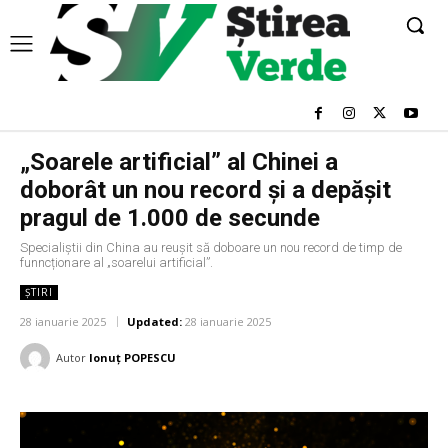
„Soarele artificial” al Chinei a
doborât un nou record și a depășit
pragul de 1.000 de secunde
Specialiștii din China au reușit să doboare un nou record de timp de
funncționare al „soarelui artificial”.
ȘTIRI
28 ianuarie 2025
Updated:
28 ianuarie 2025
Autor
Ionuț POPESCU