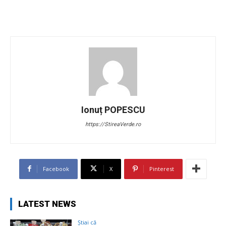
Ionuț POPESCU
https://StireaVerde.ro
Facebook
X
Pinterest
LATEST NEWS
Știai că