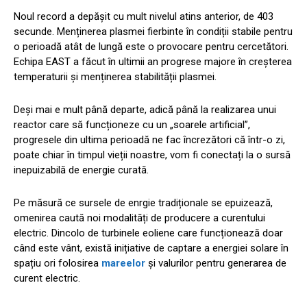
Noul record a depășit cu mult nivelul atins anterior, de 403
secunde. Menținerea plasmei fierbinte în condiții stabile pentru
o perioadă atât de lungă este o provocare pentru cercetători.
Echipa EAST a făcut în ultimii an progrese majore în creșterea
temperaturii și menținerea stabilității plasmei.
Deși mai e mult până departe, adică până la realizarea unui
reactor care să funcționeze cu un „soarele artificial”,
progresele din ultima perioadă ne fac încrezători că într-o zi,
poate chiar în timpul vieții noastre, vom fi conectați la o sursă
inepuizabilă de energie curată.
Pe măsură ce sursele de enrgie tradiționale se epuizează,
omenirea caută noi modalități de producere a curentului
electric. Dincolo de turbinele eoliene care funcționează doar
când este vânt, există inițiative de captare a energiei solare în
spațiu ori folosirea
mareelor
și valurilor pentru generarea de
curent electric.