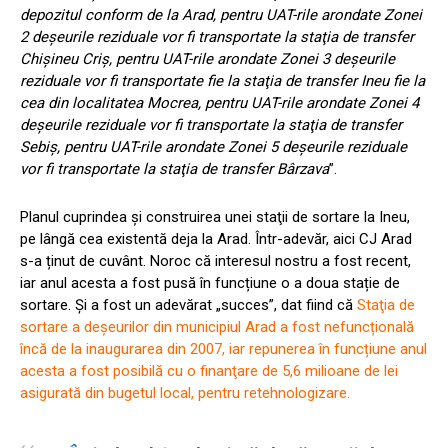
depozitul conform de la Arad, pentru UAT-rile arondate Zonei
2 deşeurile reziduale vor fi transportate la staţia de transfer
Chișineu Criș, pentru UAT-rile arondate Zonei 3 deşeurile
reziduale vor fi transportate fie la staţia de transfer Ineu fie la
cea din localitatea Mocrea, pentru UAT-rile arondate Zonei 4
deşeurile reziduale vor fi transportate la staţia de
transfer
Sebiș, pentru UAT-rile arondate Zonei 5 deşeurile reziduale
vor fi transportate la staţia de transfer Bârzava
”.
Planul cuprindea și construirea unei staţii de sortare la Ineu,
pe lângă cea existentă deja la Arad. Într-adevăr, aici CJ Arad
s-a ținut de cuvânt. Noroc că interesul nostru a fost recent,
iar anul acesta a fost pusă în funcțiune o a doua stație de
sortare. Și a fost un adevărat „succes”, dat fiind că
Staţia de
sortare a deşeurilor din municipiul Arad a fost nefuncțională
încă de la inaugurarea din 2007, iar repunerea în funcțiune anul
acesta a fost posibilă cu o finanţare de 5,6 milioane de lei
asigurată din bugetul local, pentru retehnologizare.