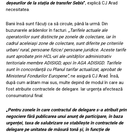
deșeurilor de la stația de transfer Sebis
”
, explică CJ Arad
necesitatea.
Banii însă sunt făcuți ca să circule, până la urmă. Din
buzunarele arădenilor în facturi.
„Tarifele actuale ale
operatorilor sunt distincte pe zonele de colectare, iar în
cadrul aceleiași zone de colectare, sunt diferite pe criteriile
urban/ rural, persoane fizice/ persoane juridice. Aceste tarife
sunt aprobate prin HCL-uri ale unităților administrativ
teritoriale membre ADISIGD, apoi în AGA ADISIGD. Tarifele
sunt în concordanță cu Planul tarifar actualizat, aprobat de
Ministerul Fondurilor Europene”
, ne asigură CJ Arad. Însă,
după cum arătam mai sus, multe depind de modul în care au
fost atribuite contractele de delegare. Iar urgența afectează
consumatorul final.
„
Pentru zonele în care contractul de delegare s-a atribuit prin
negociere fără publicarea unui anunț de participare, în baza
urgenței, taxa de salubrizare se stabilește în contractele de
delegare pe unitatea de măsură tonă și, în funcție de