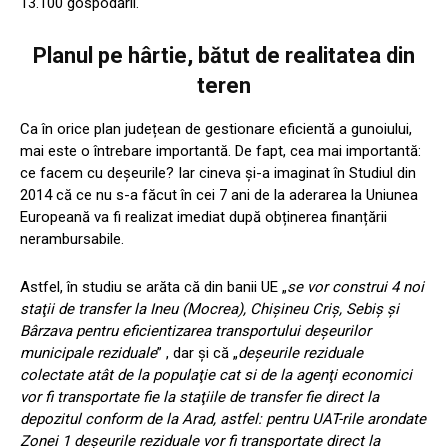
13.100 gospodării.
Planul pe hârtie, bătut de realitatea din
teren
Ca în orice plan județean de gestionare eficientă a gunoiului,
mai este o întrebare importantă. De fapt, cea mai importantă:
ce facem cu deșeurile? Iar cineva și-a imaginat în Studiul din
2014 că ce nu s-a făcut în cei 7 ani de la aderarea la Uniunea
Europeană va fi realizat imediat după obținerea finanțării
nerambursabile.
Astfel, în studiu se arăta că din banii UE „
se vor construi 4 noi
staţii de transfer la Ineu (Mocrea), Chişineu Criş, Sebiş şi
Bârzava pentru eficientizarea transportului deşeurilor
municipale reziduale
” , dar și că „
deşeurile reziduale
colectate atât de la populaţie cat si de la agenţi economici
vor fi transportate fie la staţiile de transfer fie direct la
depozitul conform de la Arad, astfel: pentru UAT-rile arondate
Zonei 1 deşeurile reziduale vor fi transportate direct la