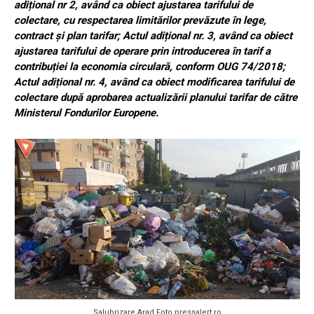
adițional nr 2, având ca obiect ajustarea tarifului de
colectare, cu respectarea limitărilor prevăzute în lege,
contract și plan tarifar; Actul adițional nr. 3, având ca obiect
ajustarea tarifului de operare prin introducerea în tarif a
contribuției la economia circulară, conform OUG 74/2018;
Actul adițional nr. 4, având ca obiect modificarea tarifului de
colectare după aprobarea actualizării planului tarifar de către
Ministerul Fondurilor Europene.
Salubrizare Arad Foto pressalert.ro