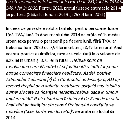
crește constant în tot acest interval, de la 231,1 lei în 2014 la
346,1 lei în 2032.
Pentru 2020, prețul fusese estimat la 261,4
lei pe tonă (253,5 lei tona în 2019 și 268,4 lei în 2021).
În ceea ce privește evoluția tarifelor pentru persoane fizice
fără TVA/ lună, în documentul din 2014 se arăta că în mediul
urban taxa pentru o persoană pe fiecare lună, fără TVA, ar
trebui să fie în 2020 de 7,94 lei în urban și 3,49 lei în rural. Anul
acesta, potrivit estimărilor, taxa era calculată la o valoare de
8,22 lei în urban și 3,75 lei în rural. „
Trebuie spus că
modificarea semnificativă şi nejustificată a tarifelor poate
atrage consecinţe financiare neplăcute. Astfel, potrivit
Articolului 4 aliniatul [4] din Contractul de Finanţare, AM îşi
rezervă dreptul de a solicita restituirea parţială sau totală a
sumei alocate ca finanţare nerambursabilă, dacă în timpul
implementării Proiectului sau în interval de 5 ani de la data
finalizării activităţilor din cadrul Proiectului condițiile se
modifică (taxe, tarife, venituri etc.)
”, se arăta în studiul din
2014.