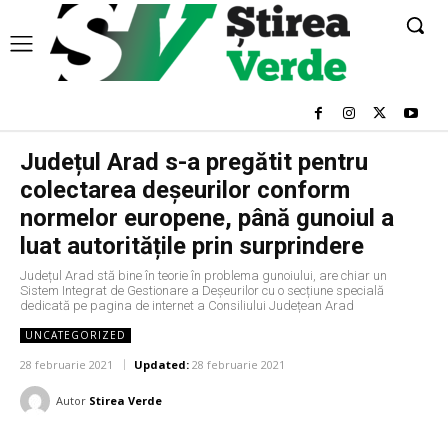
Județul Arad s-a pregătit pentru
colectarea deșeurilor conform
normelor europene, până gunoiul a
luat autoritățile prin surprindere
Județul Arad stă bine în teorie în problema gunoiului, are chiar un
Sistem Integrat de Gestionare a Deșeurilor cu o secțiune specială
dedicată pe pagina de internet a Consiliului Județean Arad
UNCATEGORIZED
28 februarie 2021
Updated:
28 februarie 2021
Autor
Stirea Verde