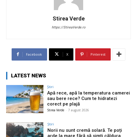
Stirea Verde
https://StireaVerde.ro
Facebook
X
Pinterest
LATEST NEWS
Știri
Apă rece, apă la temperatura camerei
sau bere rece? Cum te hidratezi
corect pe plajă
Stirea Verde
-
7 august 2026
Știri
Norii nu sunt cremă solară. Te poți
arde la mare fără să simți căldura