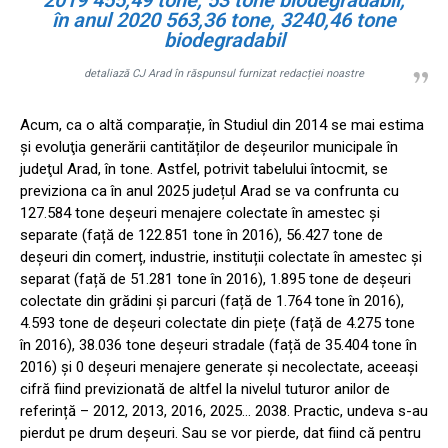
în anul 2020 563,36 tone, 3240,46 tone
biodegradabil
detaliază CJ Arad în răspunsul furnizat redacției noastre
Acum, ca o altă comparație, în Studiul din 2014 se mai estima
și evoluţia generării cantităților de deşeurilor municipale în
judeţul Arad, în tone. Astfel, potrivit tabelului întocmit, se
previziona ca în anul 2025 județul Arad se va confrunta cu
127.584 tone deșeuri menajere colectate în amestec și
separate (față de 122.851 tone în 2016), 56.427 tone de
deșeuri din comerț, industrie, instituții colectate în amestec și
separat (față de 51.281 tone în 2016), 1.895 tone de deșeuri
colectate din grădini și parcuri (față de 1.764 tone în 2016),
4.593 tone de deșeuri colectate din piețe (față de 4.275 tone
în 2016), 38.036 tone deșeuri stradale (față de 35.404 tone în
2016) și 0 deșeuri menajere generate și necolectate, aceeași
cifră fiind previzionată de altfel la nivelul tuturor anilor de
referință – 2012, 2013, 2016, 2025… 2038. Practic, undeva s-au
pierdut pe drum deșeuri. Sau se vor pierde, dat fiind că pentru