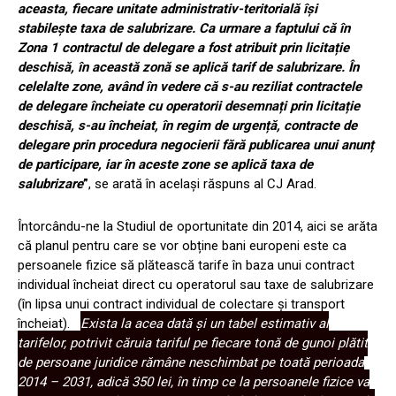
aceasta, fiecare unitate administrativ-teritorială își
stabilește taxa de salubrizare. Ca urmare a faptului că în
Zona 1 contractul de delegare a fost atribuit prin licitație
deschisă, în această zonă se aplică tarif de salubrizare. În
celelalte zone, având în vedere că s-au reziliat contractele
de delegare încheiate cu operatorii desemnați prin licitație
deschisă, s-au încheiat, în regim de urgență, contracte de
delegare prin procedura negocierii fără publicarea unui anunț
de participare, iar în aceste zone se aplică taxa de
salubrizare
”
, se arată în același răspuns al CJ Arad.
Întorcându-ne la Studiul de oportunitate din 2014, aici se arăta
că planul pentru care se vor obține bani europeni este ca
persoanele fizice să plătească tarife în baza unui contract
individual încheiat direct cu operatorul sau taxe de salubrizare
(în lipsa unui contract individual de colectare și transport
încheiat).
Exista la acea dată și un tabel estimativ al
tarifelor, potrivit căruia tariful pe fiecare tonă de gunoi plătit
de persoane juridice rămâne neschimbat pe toată perioada
2014 – 2031, adică 350 lei, în timp ce la persoanele fizice va