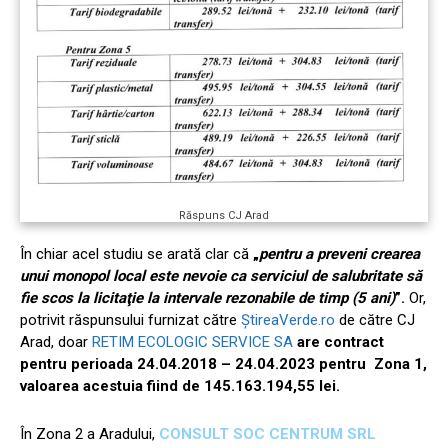
Răspuns CJ Arad
În chiar acel studiu se arată clar că
„
pentru a preveni crearea
unui monopol local este nevoie ca serviciul de salubritate să
fie scos la licitaţie la intervale rezonabile de timp (5 ani)
”.
Or,
potrivit răspunsului furnizat
către
ȘtireaVerde.ro
de către CJ
Arad, doar
RETIM ECOLOGIC SERVICE SA
are contract
pentru perioada 24.04.2018 – 24.04.2023 pentru Zona 1,
valoarea acestuia fiind de 145.163.194,55 lei.
În Zona 2 a Aradului,
CONSULT SOC CENTRUM SRL