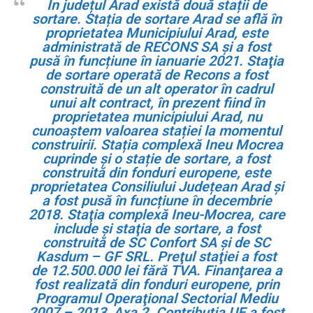
În județul Arad există două stații de
sortare. Stația de sortare Arad se află în
proprietatea Municipiului Arad, este
administrată de RECONS SA și a fost
pusă în funcțiune în ianuarie 2021. Staţia
de sortare operată de Recons a fost
construită de un alt operator în cadrul
unui alt contract, în prezent fiind în
proprietatea municipiului Arad, nu
cunoaștem valoarea stației la momentul
construirii.
Stația complexă Ineu Mocrea
cuprinde și o stație de sortare, a fost
construită din fonduri europene, este
proprietatea Consiliului Județean Arad și
a fost pusă în funcțiune în decembrie
2018. Staţia complexă Ineu-Mocrea, care
include şi staţia de sortare, a fost
construită de SC Confort SA şi de SC
Kasdum – GF SRL. Preţul staţiei a fost
de 12.500.000 lei fără TVA. Finanţarea a
fost realizată din fonduri europene, prin
Programul Operaţional Sectorial Mediu
2007 – 2013, Axa 2. Contribuţia UE a fost