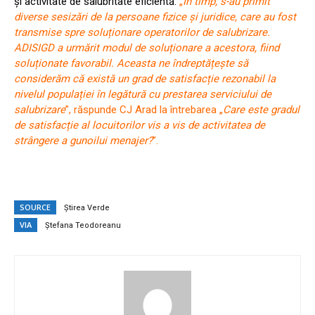
și activitate de salubritate eficientă.
„
În timp, s-au primit
diverse sesizări de la persoane fizice și juridice, care au fost
transmise spre soluționare operatorilor de salubrizare.
ADISIGD a urmărit modul de soluționare a acestora, fiind
soluționate favorabil. Aceasta ne îndreptățește să
considerăm că există un grad de satisfacție rezonabil la
nivelul populației în legătură cu prestarea serviciului de
salubrizare
”, răspunde CJ Arad la întrebarea „
Care este gradul
de satisfacție al locuitorilor vis a vis de activitatea de
strângere a gunoilui menajer?
”.
SOURCE
Știrea Verde
VIA
Ștefana Teodoreanu