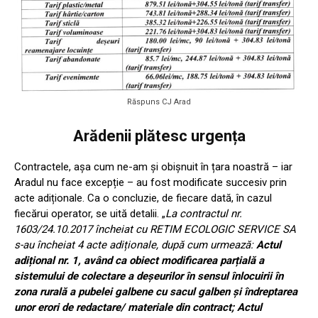
Răspuns CJ Arad
Arădenii plătesc urgența
Contractele, așa cum ne-am și obișnuit în țara noastră – iar
Aradul nu face excepție – au fost modificate succesiv prin
acte adiționale. Ca o concluzie, de fiecare dată, în cazul
fiecărui operator, se uită detalii. „
La contractul nr.
1603/24.10.2017 încheiat cu RETIM ECOLOGIC SERVICE SA
s-au încheiat 4 acte adiționale, după cum urmează:
Actul
adițional nr. 1, având ca obiect modificarea parțială a
sistemului de colectare a deșeurilor în sensul înlocuirii în
zona rurală a pubelei galbene cu sacul galben și îndreptarea
unor erori de redactare/ materiale din contract; Actul