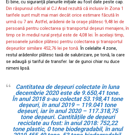
Ei bine, cu siguranță planurile inițiale au fost date peste cap.
Din răspunsul oficial al CJ Arad rezultă că inclusiv în Zona 1
tarifele sunt mult mai mari decât orice estimare făcută în
urmă cu 7 ani.
Astfel, arădenii de la orașe plătesc 9,48 lei de
persoană pentru colectarea și transportul deșeuri menajere, în
timp ce în mediul rural prețul este de 4,08 lei. În același timp,
persoanele juridice plătesc pentru colectarea și transportul
deșeurilor similare 452,76 lei pe tonă.
În celelalte 4 zone,
restul arădenilor plătesc taxă de salubrizare, pe tonă, la care
se adaugă și tariful de transfer. Iar de gunoi chiar nu duce
nimeni lipsă.
Cantitatea de deșeuri colectate în luna
decembrie 2020 este de 9.650,41 tone.
În anul 2018 s-au colectat 53.198,41 tone
deșeuri, în anul 2019 – 119.041 tone
deșeuri, iar în anul 2020 – 117.318,75
tone deșeuri. Cantitățile de deșeuri
reciclate au fost: în anul 2018: 752,22
tone plastic, 0 tone biodegradabil, în anul
2019 455,49 tone, 53 tone biodegradabil,