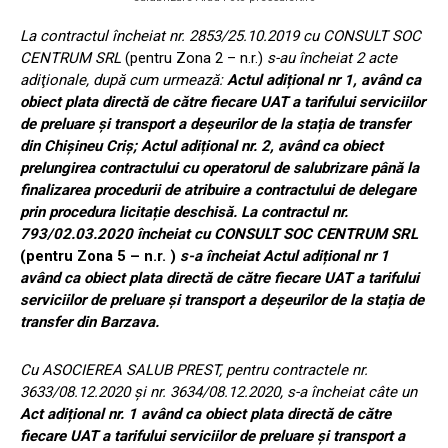
La contractul încheiat nr. 2853/25.10.2019 cu CONSULT SOC
CENTRUM SRL
(pentru Zona 2 – n.r.)
s-au încheiat 2 acte
adiţionale, după cum urmează:
Actul adițional nr 1, având ca
obiect plata directă de către fiecare UAT a tarifului serviciilor
de preluare și transport a deșeurilor de la stația de transfer
din Chișineu Criș; Actul adițional nr. 2, având ca obiect
prelungirea contractului cu operatorul de salubrizare până la
finalizarea procedurii de atribuire a contractului de delegare
prin procedura licitație deschisă. La contractul nr.
793/02.03.2020 încheiat cu CONSULT SOC CENTRUM SRL
(pentru Zona 5 – n.r. )
s-a încheiat Actul adițional nr 1
având ca obiect plata directă de către fiecare UAT a tarifului
serviciilor de preluare și transport a deșeurilor de la stația de
transfer din Barzava.
Cu ASOCIEREA SALUB PREST, pentru contractele nr.
3633/08.12.2020 și nr. 3634/08.12.2020, s-a încheiat câte un
Act adițional nr. 1 având ca obiect plata directă de către
fiecare UAT a tarifului serviciilor de preluare și transport a