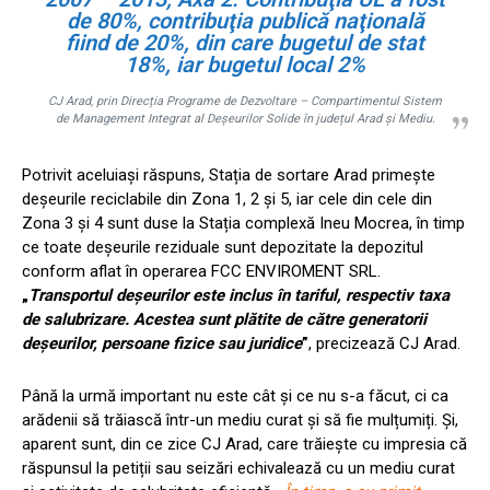
de 80%, contribuţia publică naţională
fiind de 20%, din care bugetul de stat
18%, iar bugetul local 2%
CJ Arad, prin Direcția Programe de Dezvoltare – Compartimentul Sistem
de Management Integrat al Deșeurilor Solide în județul Arad și Mediu.
Potrivit aceluiași răspuns, Stația de sortare Arad primește
deșeurile reciclabile din Zona 1, 2 și 5, iar cele din cele din
Zona 3 și 4 sunt duse la Stația complexă Ineu Mocrea, în timp
ce toate deșeurile reziduale sunt depozitate la depozitul
conform aflat în operarea FCC ENVIROMENT SRL.
„
Transportul deşeurilor este inclus în tariful, respectiv taxa
de salubrizare. Acestea sunt plătite de către generatorii
deşeurilor, persoane fizice sau juridice
”
, precizează CJ Arad.
Până la urmă important nu este cât și ce nu s-a făcut, ci ca
arădenii să trăiască într-un mediu curat și să fie mulțumiți. Și,
aparent sunt, din ce zice CJ Arad, care trăiește cu impresia că
răspunsul la petiții sau seizări echivalează cu un mediu curat