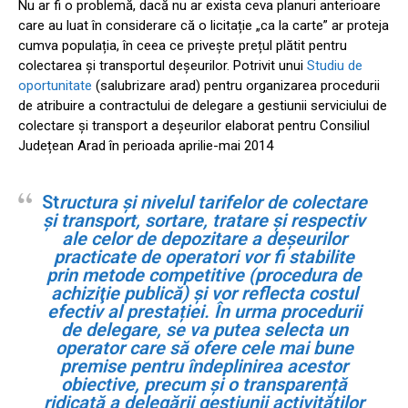
Nu ar fi o problemă, dacă nu ar exista ceva planuri anterioare
care au luat în considerare că o licitație „ca la carte” ar proteja
cumva populația, în ceea ce privește prețul plătit pentru
colectarea și transportul deșeurilor. Potrivit unui
Studiu de
oportunitate
(salubrizare arad) pentru organizarea procedurii
de atribuire a contractului de delegare a gestiunii serviciului de
colectare și transport a deșeurilor elaborat pentru Consiliul
Județean Arad în perioada aprilie-mai 2014
St
ructura și nivelul tarifelor de colectare
și transport, sortare, tratare și respectiv
ale celor de depozitare a deşeurilor
practicate de operatori vor fi stabilite
prin metode competitive (procedura de
achiziţie publică) și vor reflecta costul
efectiv al prestației. În urma procedurii
de delegare, se va putea selecta un
operator care să ofere cele mai bune
premise pentru îndeplinirea acestor
obiective, precum și o transparență
ridicată a delegării
gestiunii activităților