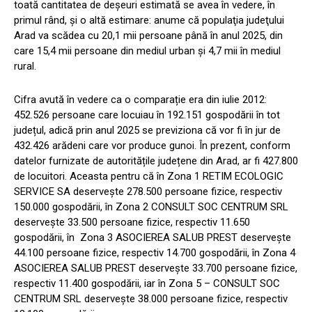
toată cantitatea de deșeuri estimată se avea în vedere, în
primul rând, și o altă estimare: anume că populaţia judeţului
Arad va scădea cu 20,1 mii persoane până în anul 2025, din
care 15,4 mii persoane din mediul urban şi 4,7 mii în mediul
rural.
Cifra avută în vedere ca o comparație era din iulie 2012:
452.526 persoane care locuiau în 192.151 gospodării în tot
județul, adică prin anul 2025 se previziona că vor fi în jur de
432.426 arădeni care vor produce gunoi. În prezent, conform
datelor furnizate de autoritățile județene din Arad, ar fi 427.800
de locuitori. Aceasta pentru că în Zona 1 RETIM ECOLOGIC
SERVICE SA deservește 278.500 persoane fizice, respectiv
150.000 gospodării, în Zona 2 CONSULT SOC CENTRUM SRL
deservește 33.500 persoane fizice, respectiv 11.650
gospodării, în Zona 3 ASOCIEREA SALUB PREST deservește
44.100 persoane fizice, respectiv 14.700 gospodării, în Zona 4
ASOCIEREA SALUB PREST deservește 33.700 persoane fizice,
respectiv 11.400 gospodării, iar în Zona 5 – CONSULT SOC
CENTRUM SRL deservește 38.000 persoane fizice, respectiv