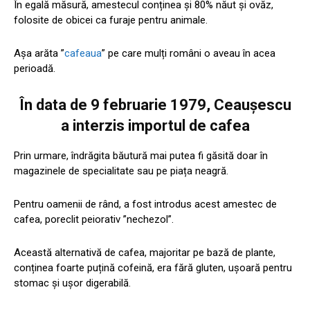
În egală măsură, amestecul conținea și 80% năut și ovăz,
folosite de obicei ca furaje pentru animale.
Așa arăta ”
cafeaua
” pe care mulți români o aveau în acea
perioadă.
În data de 9 februarie 1979, Ceaușescu
a interzis importul de cafea
Prin urmare, îndrăgita băutură mai putea fi găsită doar în
magazinele de specialitate sau pe piața neagră.
Pentru oamenii de rând, a fost introdus acest amestec de
cafea, poreclit peiorativ ”nechezol”.
Această alternativă de cafea, majoritar pe bază de plante,
conținea foarte puțină cofeină, era fără gluten, ușoară pentru
stomac și ușor digerabilă.