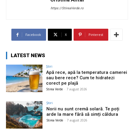
https://StireaVerde.ro
Facebook
X
Pinterest
LATEST NEWS
Știri
Apă rece, apă la temperatura camerei
sau bere rece? Cum te hidratezi
corect pe plajă
Stirea Verde
-
7 august 2026
Știri
Norii nu sunt cremă solară. Te poți
arde la mare fără să simți căldura
Stirea Verde
-
7 august 2026