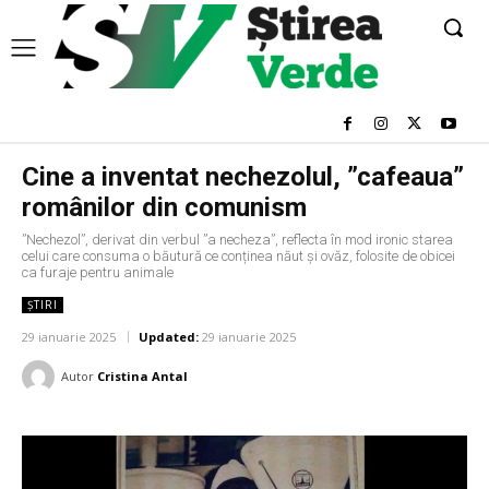
Cine a inventat nechezolul, ”cafeaua”
românilor din comunism
”Nechezol”, derivat din verbul ”a necheza”, reflecta în mod ironic starea
celui care consuma o băutură ce conținea năut și ovăz, folosite de obicei
ca furaje pentru animale
ȘTIRI
29 ianuarie 2025
Updated:
29 ianuarie 2025
Autor
Cristina Antal