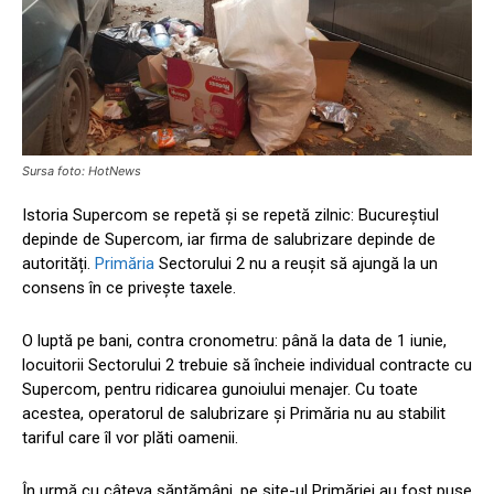
Sursa foto: HotNews
Istoria Supercom se repetă și se repetă zilnic: Bucureștiul
depinde de Supercom, iar firma de salubrizare depinde de
autorități.
Primăria
Sectorului 2 nu a reușit să ajungă la un
consens în ce privește taxele.
O luptă pe bani, contra cronometru: până la data de 1 iunie,
locuitorii Sectorului 2 trebuie să încheie individual contracte cu
Supercom, pentru ridicarea gunoiului menajer. Cu toate
acestea, operatorul de salubrizare și Primăria nu au stabilit
tariful care îl vor plăti oamenii.
În urmă cu câteva săptămâni, pe site-ul Primăriei au fost puse