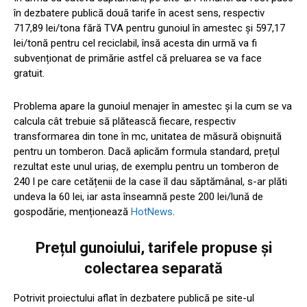
în dezbatere publică două tarife în acest sens, respectiv
717,89 lei/tona fără TVA pentru gunoiul în amestec și 597,17
lei/tonă pentru cel reciclabil, însă acesta din urmă va fi
subvenționat de primărie astfel că preluarea se va face
gratuit.
Problema apare la gunoiul menajer în amestec și la cum se va
calcula cât trebuie să plătească fiecare, respectiv
transformarea din tone în mc, unitatea de măsură obișnuită
pentru un tomberon. Dacă aplicăm formula standard, prețul
rezultat este unul uriaș, de exemplu pentru un tomberon de
240 l pe care cetățenii de la case îl dau săptămânal, s-ar plăti
undeva la 60 lei, iar asta înseamnă peste 200 lei/lună de
gospodărie, menționează
HotNews
.
Prețul gunoiului, tarifele propuse și
colectarea separată
Potrivit proiectului aflat în dezbatere publică pe site-ul