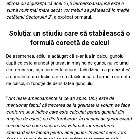
afirma cu siguranță că acel 21,5 lei/persoană/lună este o
sumă mult mai mare decât vor trebui să plătească în medie
cetățenii Sectorului 2
”, a explicat primarul.
Soluția: un stiudiu care să stabilească o
formulă corectă de calcul
De asemenea, edilul a adăugat că s-ar lua în calcul gunoiul
după ce este aruncat și tasat în mașina de gunoi, nu volumul
din tomberon, așa cum este acum. Radu Mihaiu a precizat că
a comandat un studiu care să stabilească o formulă corectă
de calcul, în funcție de densitatea gunoiului.
”
Am niște amendamente la ce ați spus. Unu, este de
menționat faptul că trecerea de la greutate la volum se face
conform unui indice care este calculat pentru gunoiul din
mașina de gunoi, nu din tomberon. În mașina de gunoi există
mecanisme care micșorează volumul, iar raportarea
standard este făcută pentru acel gunoi. În acest sens vom