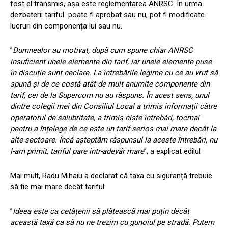
fost el transmis, așa este reglementarea ANRSC. În urma
dezbaterii tariful poate fi aprobat sau nu, pot fi modificate
lucruri din componența lui sau nu.
”
Dumnealor au motivat, după cum spune chiar ANRSC
insuficient unele elemente din tarif, iar unele elemente puse
în discuție sunt neclare. La întrebările legime cu ce au vrut să
spună și de ce costă atât de mult anumite componente din
tarif, cei de la Supercom nu au răspuns. În acest sens, unul
dintre colegii mei din Consiliul Local a trimis informații către
operatorul de salubritate, a trimis niște întrebări, tocmai
pentru a înțelege de ce este un tarif serios mai mare decât la
alte sectoare. Încă așteptăm răspunsul la aceste întrebări, nu
l-am primit, tariful pare într-adevăr mare
”, a explicat edilul
Mai mult, Radu Mihaiu a declarat că taxa cu siguranță trebuie
să fie mai mare decât tariful:
”
Ideea este ca cetățenii să plătească mai puțin decât
această taxă ca să nu ne trezim cu gunoiul pe stradă. Putem