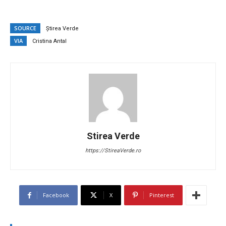
SOURCE
Știrea Verde
VIA
Cristina Antal
Stirea Verde
https://StireaVerde.ro
Facebook
X
Pinterest