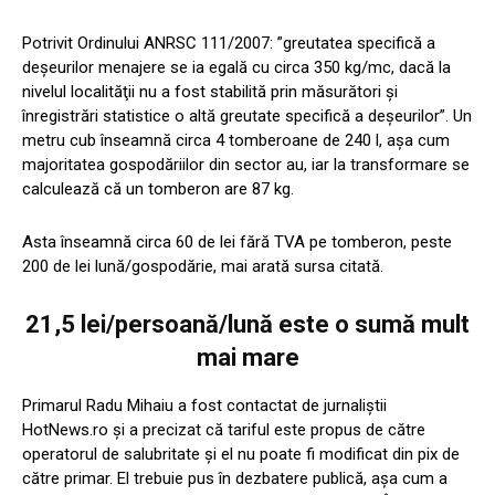
Potrivit Ordinului ANRSC 111/2007: ”greutatea specifică a
deşeurilor menajere se ia egală cu circa 350 kg/mc, dacă la
nivelul localităţii nu a fost stabilită prin măsurători şi
înregistrări statistice o altă greutate specifică a deşeurilor”. Un
metru cub înseamnă circa 4 tomberoane de 240 l, așa cum
majoritatea gospodăriilor din sector au, iar la transformare se
calculează că un tomberon are 87 kg.
Asta înseamnă circa 60 de lei fără TVA pe tomberon, peste
200 de lei lună/gospodărie, mai arată sursa citată.
21,5 lei/persoană/lună este o sumă mult
mai mare
Primarul Radu Mihaiu a fost contactat de jurnaliștii
HotNews.ro și a precizat că tariful este propus de către
operatorul de salubritate și el nu poate fi modificat din pix de
către primar. El trebuie pus în dezbatere publică, așa cum a