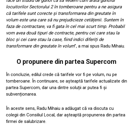
face un studiu de gunoi ca să vedem cum arată gunoiul
locuitorilor Sectorului 2 în tomberoane pentru a ne asigura
că tarifele sunt corecte și transformarea din greutate în
volum este una care să nu prejudicieze cetățenii. Suntem în
faza de contractare, va fi gata în cel mai scurt timp. Probabil
vom avea două tipuri de contracte, pentru cei care stau la
bloc și cei care stau la case, fiind indici diferiți de
transformare din greutate în volum
”, a mai spus Radu Mihaiu.
O propunere din partea Supercom
În concluzie, edilul crede că tarifele vor fi pe volum, nu pe
tomberoane. În continuare, se așteaptă tarifele actualizate din
partea Supercom, dar una dintre soluții ar putea fi și
subvenționarea.
În aceste sens, Radu Mihaiu a adăugat că va discuta cu
colegii din Consiliul Local, dar așteaptă propunerea din partea
firmei de salubrizare.