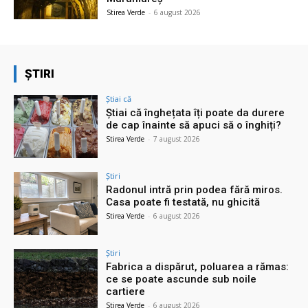
Stirea Verde
-
6 august 2026
ȘTIRI
Știai că
Știai că înghețata îți poate da durere
de cap înainte să apuci să o înghiți?
Stirea Verde
-
7 august 2026
Știri
Radonul intră prin podea fără miros.
Casa poate fi testată, nu ghicită
Stirea Verde
-
6 august 2026
Știri
Fabrica a dispărut, poluarea a rămas:
ce se poate ascunde sub noile
cartiere
Stirea Verde
-
6 august 2026