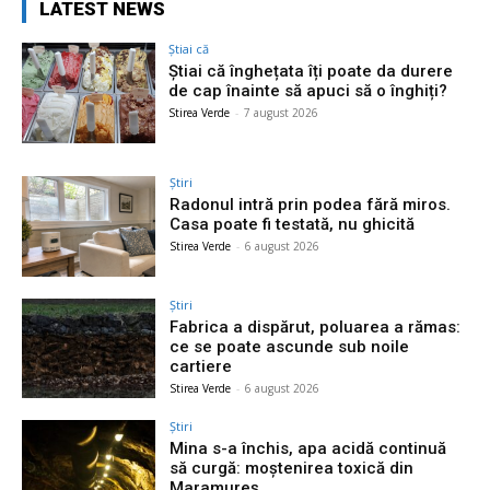
LATEST NEWS
Știai că
Știai că înghețata îți poate da durere
de cap înainte să apuci să o înghiți?
Stirea Verde
-
7 august 2026
Știri
Radonul intră prin podea fără miros.
Casa poate fi testată, nu ghicită
Stirea Verde
-
6 august 2026
Știri
Fabrica a dispărut, poluarea a rămas:
ce se poate ascunde sub noile
cartiere
Stirea Verde
-
6 august 2026
Știri
Mina s-a închis, apa acidă continuă
să curgă: moștenirea toxică din
Maramureș