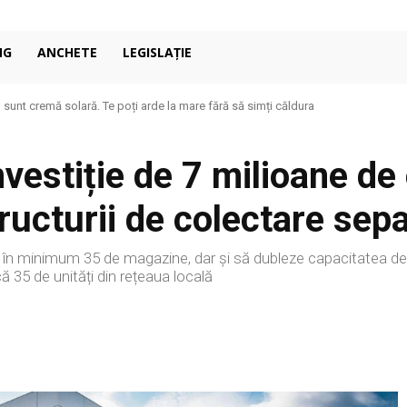
NG
ANCHETE
LEGISLAȚIE
u sunt cremă solară. Te poți arde la mare fără să simți căldura
vestiție de 7 milioane de
tructurii de colectare sep
 în minimum 35 de magazine, dar și să dubleze capacitatea de
ă 35 de unități din rețeaua locală