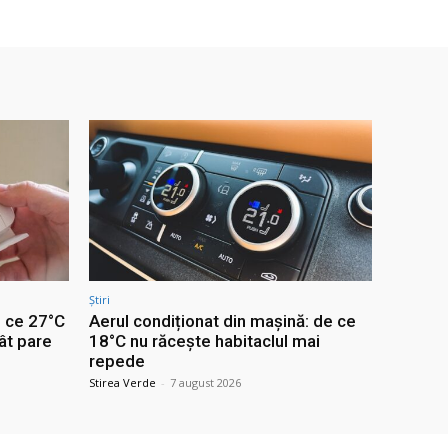
Știri
e ce 27°C
Aerul condiționat din mașină: de ce
ât pare
18°C nu răcește habitaclul mai
repede
Stirea Verde
-
7 august 2026