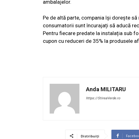
ambalajelor.
Pe de altă parte, compania își dorește 
consumatorii sunt încurajați să aducă reci
Pentru fiecare predate la instalația sub f
cupon cu reduceri de 35% la produsele afl
Anda MILITARU
https://StireaVerde.ro
Facebo
Distribuiți