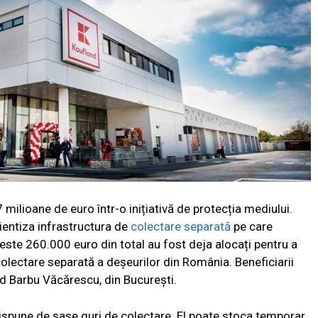
milioane de euro într-o inițiativă de protecția mediului.
icientiza infrastructura de
colectare separată
pe care
Peste 260.000 euro din total au fost deja alocați pentru a
lectare separată a deșeurilor din România. Beneficiarii
nd Barbu Văcărescu, din București.
spune de șase guri de colectare. El poate stoca temporar