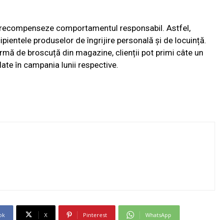
să recompenseze comportamentul responsabil. Astfel,
pientele produselor de îngrijire personală și de locuință.
ormă de broscuță din magazine, clienții pot primi câte un
ate în campania lunii respective.
ok
X
Pinterest
WhatsApp