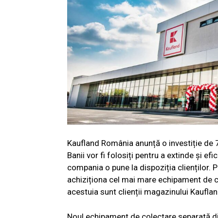
Kaufland România anunță o investiție de 7 
Banii vor fi folosiți pentru a extinde și ef
compania o pune la dispoziția clienților. 
achiziționa cel mai mare echipament de co
acestuia sunt clienții magazinului Kaufla
Noul echipament de colectare separată di