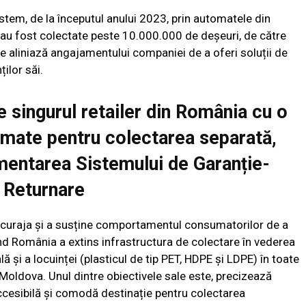
stem, de la începutul anului 2023, prin automatele din
au fost colectate peste 10.000.000 de deșeuri, de către
se aliniază angajamentului companiei de a oferi soluții de
ților săi.
e singurul retailer din România cu o
omate pentru colectarea separată,
mentarea Sistemului de Garanție-
Returnare
încuraja și a susține comportamentul consumatorilor de a
and România a extins infrastructura de colectare în vederea
lă și a locuinței (plasticul de tip PET, HDPE și LDPE) în toate
oldova. Unul dintre obiectivele sale este, precizează
accesibilă și comodă destinație pentru colectarea