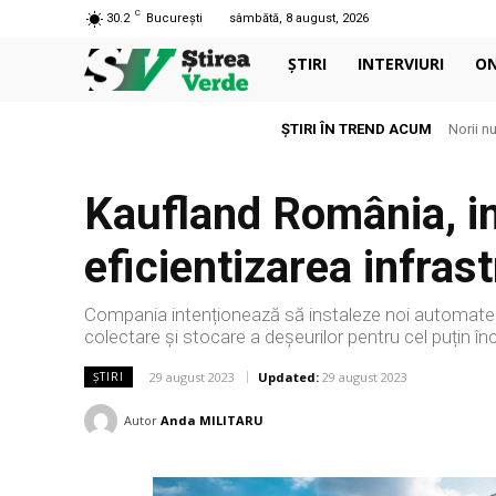
C
30.2
București
sâmbătă, 8 august, 2026
ȘTIRI
INTERVIURI
O
ȘTIRI ÎN TREND ACUM
Norii n
Kaufland România, in
eficientizarea infras
Compania intenționează să instaleze noi automate
colectare și stocare a deșeurilor pentru cel puțin înc
29 august 2023
Updated:
29 august 2023
ȘTIRI
Autor
Anda MILITARU