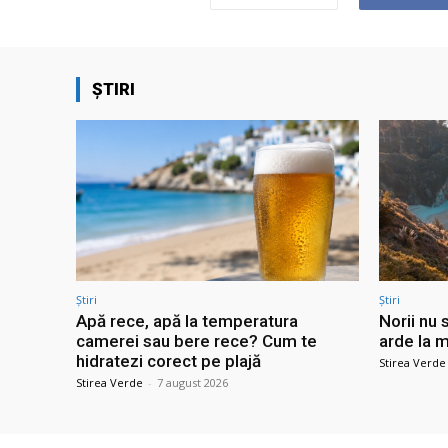
ȘTIRI
Știri
Știri
Apă rece, apă la temperatura
Norii nu 
camerei sau bere rece? Cum te
arde la m
hidratezi corect pe plajă
Stirea Verde
Stirea Verde
-
7 august 2026