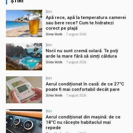
ȘTIRI
Știri
Apă rece, apă la temperatura camerei
sau bere rece? Cum te hidratezi
corect pe plajă
Stirea Verde
-
7 august 2026
Știri
Norii nu sunt cremă solară. Te poți
arde la mare fără să simți căldura
Stirea Verde
-
7 august 2026
Știri
Aerul condiționat în casă: de ce 27°C
poate fi mai confortabil decât pare
Stirea Verde
-
7 august 2026
Știri
Aerul condiționat din mașină: de ce
18°C nu răcește habitaclul mai
repede