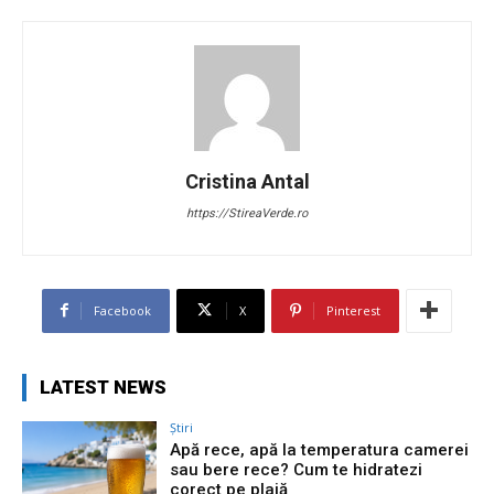
Cristina Antal
https://StireaVerde.ro
Facebook
X
Pinterest
LATEST NEWS
Știri
Apă rece, apă la temperatura camerei
sau bere rece? Cum te hidratezi
corect pe plajă