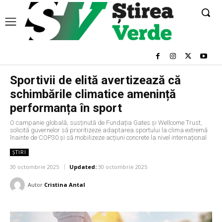
Sportivii de elită avertizează că
schimbările climatice amenință
performanța în sport
O campanie globală, susținută de Fundația Gates și Wellcome Trust,
solicită guvernelor să prioritizeze adaptarea sportului la clima extremă
înainte de COP30 și să mobilizeze acțiuni concrete la nivel internațional
ȘTIRI
30 octombrie 2025
Updated:
30 octombrie 2025
Autor
Cristina Antal