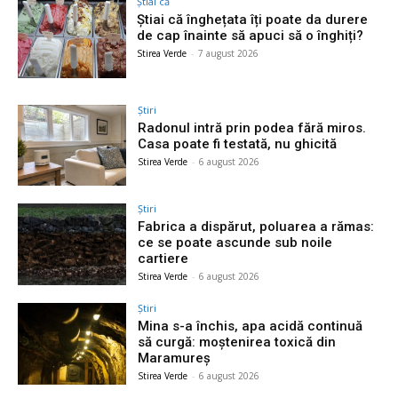
Știai că
Știai că înghețata îți poate da durere
de cap înainte să apuci să o înghiți?
Stirea Verde
-
7 august 2026
Știri
Radonul intră prin podea fără miros.
Casa poate fi testată, nu ghicită
Stirea Verde
-
6 august 2026
Știri
Fabrica a dispărut, poluarea a rămas:
ce se poate ascunde sub noile
cartiere
Stirea Verde
-
6 august 2026
Știri
Mina s-a închis, apa acidă continuă
să curgă: moștenirea toxică din
Maramureș
Stirea Verde
-
6 august 2026