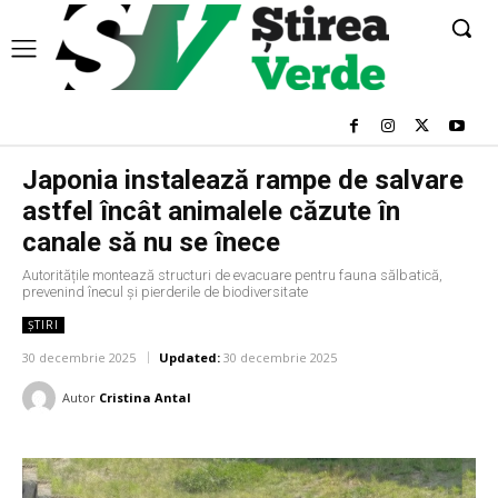
Japonia instalează rampe de salvare
astfel încât animalele căzute în
canale să nu se înece
Autoritățile montează structuri de evacuare pentru fauna sălbatică,
prevenind înecul și pierderile de biodiversitate
ȘTIRI
30 decembrie 2025
Updated:
30 decembrie 2025
Autor
Cristina Antal