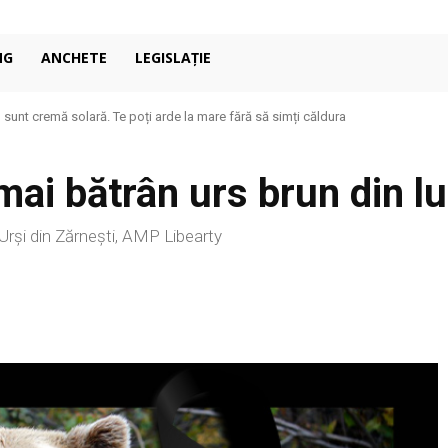
NG
ANCHETE
LEGISLAȚIE
u sunt cremă solară. Te poți arde la mare fără să simți căldura
 mai bătrân urs brun din 
 Urși din Zărnești, AMP Libearty