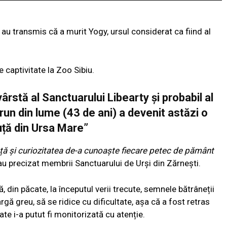
au transmis că a murit Yogy, ursul considerat ca fiind al
 captivitate la Zoo Sibiu.
rstă al Sanctuarului Libearty și probabil al
brun din lume (43 de ani) a devenit astăzi o
uță din Ursa Mare”
ață și curiozitatea de-a cunoaște fiecare petec de pământ
 au precizat membrii Sanctuarului de Urși din Zărnești.
 din păcate, la începutul verii trecute, semnele bătrâneții
gă greu, să se ridice cu dificultate, așa că a fost retras
te i-a putut fi monitorizată cu atenție.