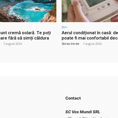
Știri
sunt cremă solară. Te poți
Aerul condiționat în casă: d
are fără să simți căldura
poate fi mai confortabil dec
-
7 august 2026
Stirea Verde
-
7 august 2026
Contact
SC Vox Mundi SRL