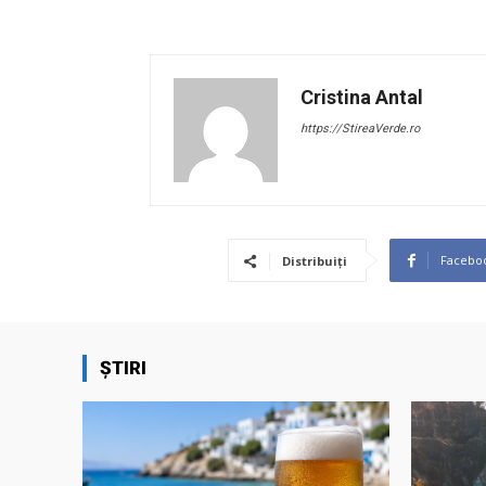
Cristina Antal
https://StireaVerde.ro
Facebo
Distribuiți
ȘTIRI