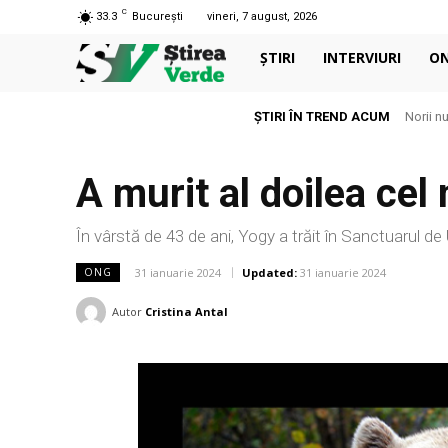
C
33.3
București
vineri, 7 august, 2026
ȘTIRI
INTERVIURI
O
ȘTIRI ÎN TREND ACUM
Norii n
A murit al doilea cel
În vârstă de 43 de ani, Yogy a trăit în Sanctuarul de
31 ianuarie 2024
Updated:
31 ianuarie 2024
ONG
Autor
Cristina Antal