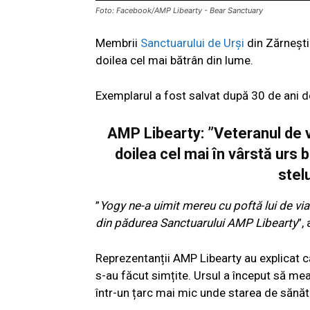
Foto: Facebook/AMP Libearty - Bear Sanctuary
Membrii
Sanctuarului de Urși
din Zărnești 
doilea cel mai bătrân din lume.
Exemplarul a fost salvat după 30 de ani de
AMP Libearty: ”Veteranul de vâ
doilea cel mai în vârstă urs 
stel
”
Yogy ne-a uimit mereu cu poftă lui de vi
din pădurea Sanctuarului AMP Libearty
”,
Reprezentanții AMP Libearty au explicat că,
s-au făcut simțite. Ursul a început să mear
într-un țarc mai mic unde starea de sănăta