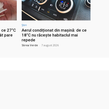
Știri
e ce 27°C
Aerul condiționat din mașină: de ce
ât pare
18°C nu răcește habitaclul mai
repede
Stirea Verde
-
7 august 2026