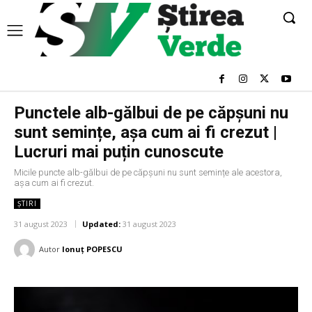
Punctele alb-gălbui de pe căpșuni nu
sunt semințe, așa cum ai fi crezut |
Lucruri mai puțin cunoscute
Micile puncte alb-gălbui de pe căpșuni nu sunt semințe ale acestora,
așa cum ai fi crezut.
ȘTIRI
31 august 2023
Updated:
31 august 2023
Autor
Ionuț POPESCU