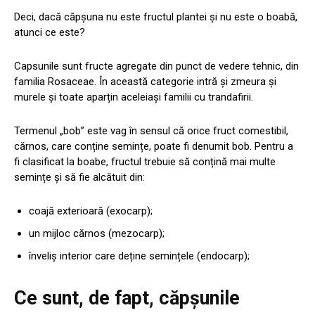
Deci, dacă căpșuna nu este fructul plantei și nu este o boabă,
atunci ce este?
Capsunile sunt fructe agregate din punct de vedere tehnic, din
familia Rosaceae. În această categorie intră și zmeura și
murele și toate aparțin aceleiași familii cu trandafirii.
Termenul „bob” este vag în sensul că orice fruct comestibil,
cărnos, care conține semințe, poate fi denumit bob. Pentru a
fi clasificat la boabe, fructul trebuie să conțină mai multe
semințe și să fie alcătuit din:
coajă exterioară (exocarp);
un mijloc cărnos (mezocarp);
înveliș interior care deține semințele (endocarp);
Ce sunt, de fapt, căpșunile