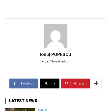
Ionuț POPESCU
https://StireaVerde.ro
Facebook
X
Pinterest
LATEST NEWS
Știai că