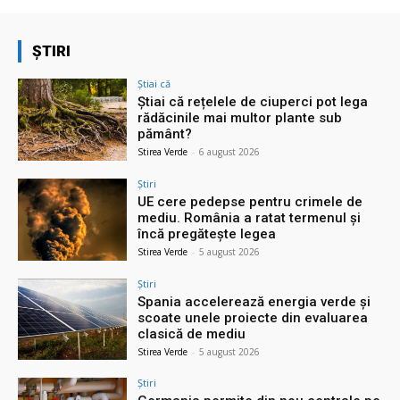
ȘTIRI
Știai că
Știai că rețelele de ciuperci pot lega
rădăcinile mai multor plante sub
pământ?
Stirea Verde
-
6 august 2026
Știri
UE cere pedepse pentru crimele de
mediu. România a ratat termenul și
încă pregătește legea
Stirea Verde
-
5 august 2026
Știri
Spania accelerează energia verde și
scoate unele proiecte din evaluarea
clasică de mediu
Stirea Verde
-
5 august 2026
Știri