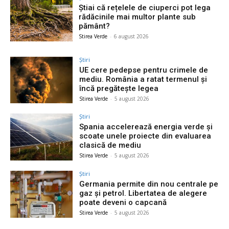
Știai că rețelele de ciuperci pot lega
rădăcinile mai multor plante sub
pământ?
Stirea Verde
-
6 august 2026
Știri
UE cere pedepse pentru crimele de
mediu. România a ratat termenul și
încă pregătește legea
Stirea Verde
-
5 august 2026
Știri
Spania accelerează energia verde și
scoate unele proiecte din evaluarea
clasică de mediu
Stirea Verde
-
5 august 2026
Știri
Germania permite din nou centrale pe
gaz și petrol. Libertatea de alegere
poate deveni o capcană
Stirea Verde
-
5 august 2026