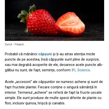
Sursă - Freepik
Probabil că mănânci
căpșuni
și ți-au atras atenția micile
puncte de pe acestea, însă căpșunile sunt pline de surprize,
sau mai degrabă acoperite de ele, deoarece acele puncte alb-
gălbui nu sunt, de fapt, semințe, conform
IFL Science
.
Acele „accesorii“ ale căpșunilor se numesc achene și sunt de
fapt fructele plantei. Fiecare conține o singură sămânță în
interior. Termenul „achene” se referă de fapt la fructe uscate
simple. Ele sunt produse de multe specii diferite de plante cu
flori, inclusiv quinoa, hrișcă și canabis.