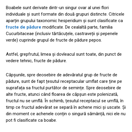
Boabele sunt derivate dintr-un singur ovar al unei flori
individuale și sunt formate din două grupuri distincte. Citricele
aparțin grupului taxonomic hesperidium și sunt clasificate ca
fructe de pădure
modificate. De cealaltă parte, familia
Cucurbitaceae (inclusiv tărtăcuțele, castraveții și pepenele
verde) cuprinde grupul de fructe de pădure pepos.
Astfel, grepfrutul, limea și dovleacul sunt toate, din punct de
vedere tehnic, fructe de pădure.
Căpșunile, spre deosebire de adevăratul grup de fructe de
pădure, sunt de fapt țesutul receptacular umflat care ține pe
suprafața sa fructul purtător de semințe. Spre deosebire de
alte fructe, atunci când floarea de căpșun este polenizată,
fructul nu se umflă. În schimb, țesutul receptacul se umflă, în
timp ce fructul adevărat se separă în achene mici și uscate. Și
din moment ce achenele conțin o singură sămânță, nici ele nu
pot fi clasificate ca boabe.