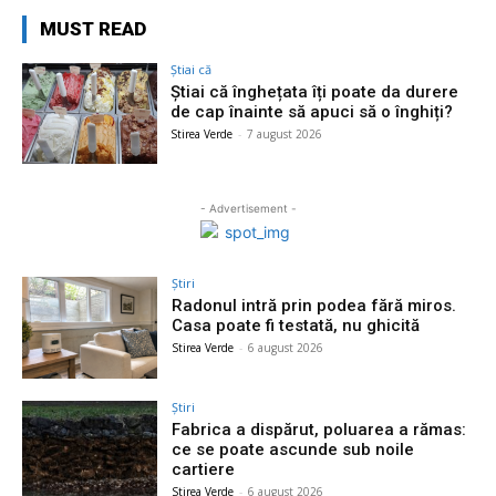
MUST READ
Știai că
Știai că înghețata îți poate da durere
de cap înainte să apuci să o înghiți?
Stirea Verde
-
7 august 2026
- Advertisement -
Știri
Radonul intră prin podea fără miros.
Casa poate fi testată, nu ghicită
Stirea Verde
-
6 august 2026
Știri
Fabrica a dispărut, poluarea a rămas:
ce se poate ascunde sub noile
cartiere
Stirea Verde
-
6 august 2026