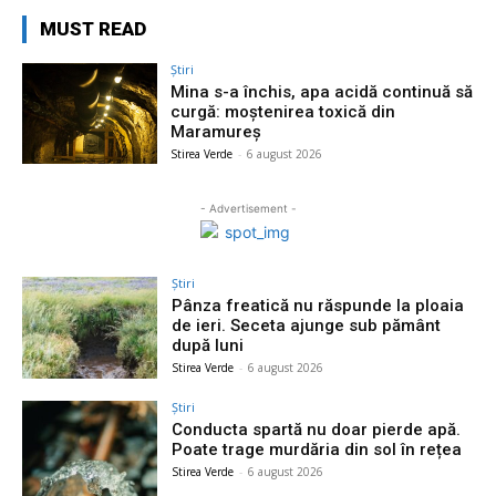
MUST READ
Știri
Mina s-a închis, apa acidă continuă să
curgă: moștenirea toxică din
Maramureș
Stirea Verde
-
6 august 2026
- Advertisement -
Știri
Pânza freatică nu răspunde la ploaia
de ieri. Seceta ajunge sub pământ
după luni
Stirea Verde
-
6 august 2026
Știri
Conducta spartă nu doar pierde apă.
Poate trage murdăria din sol în rețea
Stirea Verde
-
6 august 2026