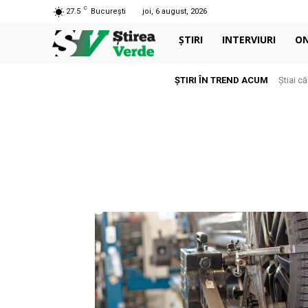
C
27.5
București
joi, 6 august, 2026
ȘTIRI
INTERVIURI
O
ȘTIRI ÎN TREND ACUM
Știai c