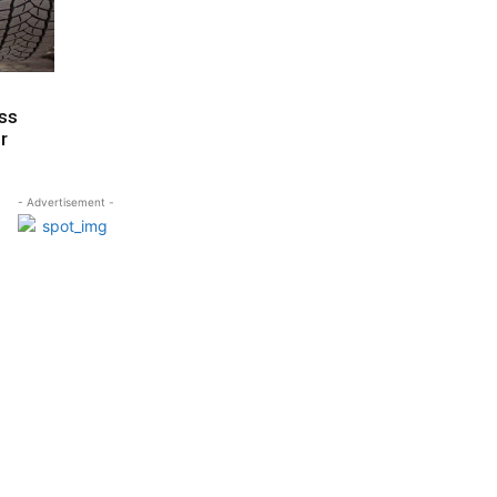
ass
r
- Advertisement -