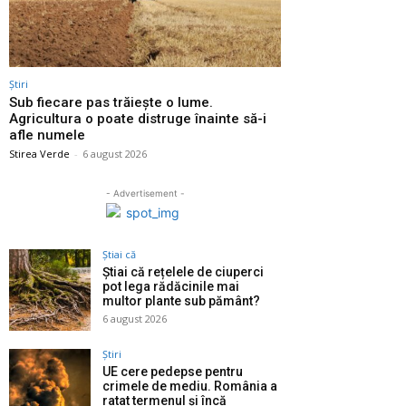
Știri
Sub fiecare pas trăiește o lume.
Agricultura o poate distruge înainte să-i
afle numele
Stirea Verde
-
6 august 2026
- Advertisement -
Știai că
Știai că rețelele de ciuperci
pot lega rădăcinile mai
multor plante sub pământ?
6 august 2026
Știri
UE cere pedepse pentru
crimele de mediu. România a
ratat termenul și încă