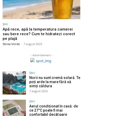
Știri
Apă rece, apă la temperatura camerei
sau bere rece? Cum te hidratezi corect
pe plajă
Stirea Verde
-
7 august 2026
- Advertisement -
Știri
Norii nu sunt cremă solară. Te
poți arde la mare fără să
simți căldura
7 august 2026
Știri
Aerul condiționat în casă: de
ce 27°C poate fi mai
confortabil decât pare