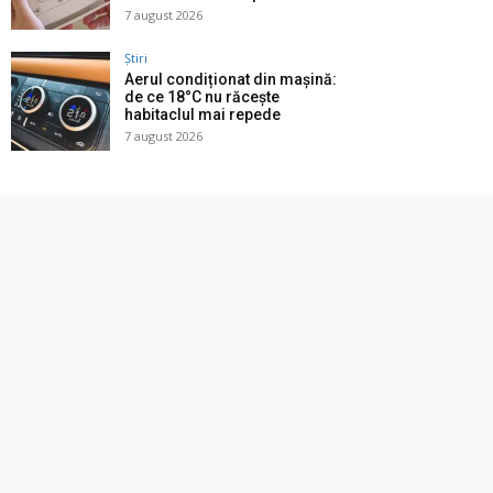
7 august 2026
Știri
Aerul condiționat din mașină:
de ce 18°C nu răcește
habitaclul mai repede
7 august 2026