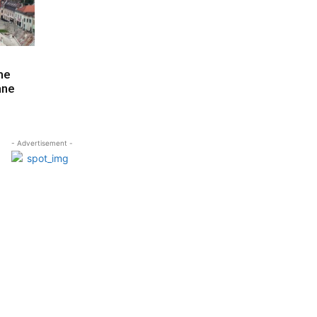
me
ane
- Advertisement -