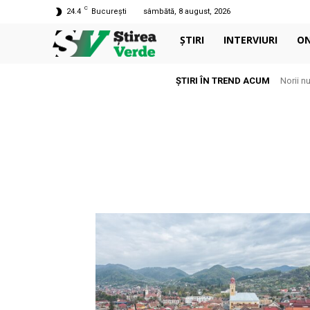
C
24.4
București
sâmbătă, 8 august, 2026
ȘTIRI
INTERVIURI
O
ȘTIRI ÎN TREND ACUM
Norii n