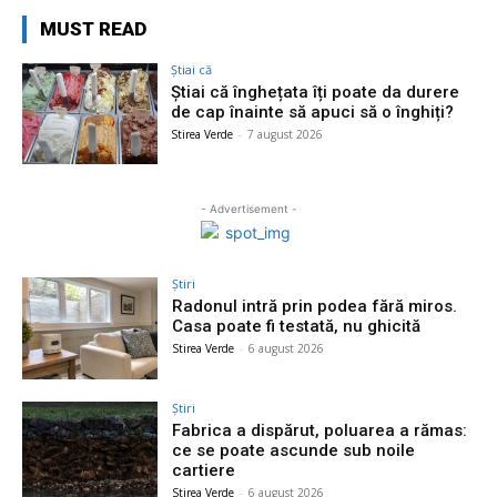
MUST READ
Știai că
Știai că înghețata îți poate da durere
de cap înainte să apuci să o înghiți?
Stirea Verde
-
7 august 2026
- Advertisement -
Știri
Radonul intră prin podea fără miros.
Casa poate fi testată, nu ghicită
Stirea Verde
-
6 august 2026
Știri
Fabrica a dispărut, poluarea a rămas:
ce se poate ascunde sub noile
cartiere
Stirea Verde
-
6 august 2026