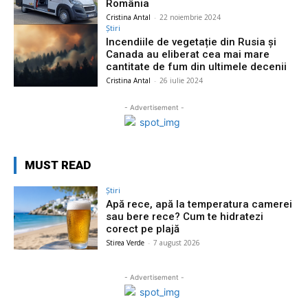
România
Cristina Antal
-
22 noiembrie 2024
Știri
Incendiile de vegetație din Rusia și
Canada au eliberat cea mai mare
cantitate de fum din ultimele decenii
Cristina Antal
-
26 iulie 2024
- Advertisement -
MUST READ
Știri
Apă rece, apă la temperatura camerei
sau bere rece? Cum te hidratezi
corect pe plajă
Stirea Verde
-
7 august 2026
- Advertisement -