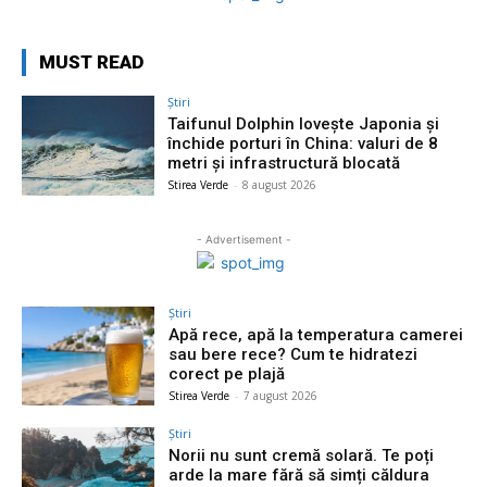
MUST READ
Știri
Taifunul Dolphin lovește Japonia și
închide porturi în China: valuri de 8
metri și infrastructură blocată
Stirea Verde
-
8 august 2026
- Advertisement -
Știri
Apă rece, apă la temperatura camerei
sau bere rece? Cum te hidratezi
corect pe plajă
Stirea Verde
-
7 august 2026
Știri
Norii nu sunt cremă solară. Te poți
arde la mare fără să simți căldura