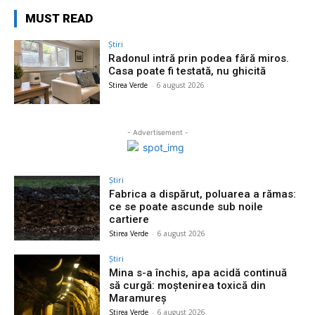
MUST READ
Știri
Radonul intră prin podea fără miros.
Casa poate fi testată, nu ghicită
Stirea Verde
-
6 august 2026
- Advertisement -
Știri
Fabrica a dispărut, poluarea a rămas:
ce se poate ascunde sub noile
cartiere
Stirea Verde
-
6 august 2026
Știri
Mina s-a închis, apa acidă continuă
să curgă: moștenirea toxică din
Maramureș
Stirea Verde
-
6 august 2026