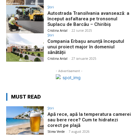
Știri
Autostrada Transilvania avansează: a
început asfaltarea pe tronsonul
Suplacu de Barcău – Chiribiș
Cristina Antal
-
22 iunie 2025
Știri
Compania Erbașu anunță începutul
unui proiect major în domeniul
sănătății
Cristina Antal
-
27 ianuarie 2025
- Advertisement -
MUST READ
Știri
Apă rece, apă la temperatura camerei
sau bere rece? Cum te hidratezi
corect pe plajă
Stirea Verde
-
7 august 2026