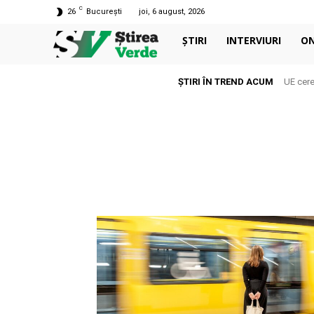
C
26
București
joi, 6 august, 2026
ȘTIRI
INTERVIURI
O
ȘTIRI ÎN TREND ACUM
UE cere