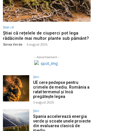
Știai că
Știai că rețelele de ciuperci pot lega
rădăcinile mai multor plante sub pământ?
Stirea Verde
-
6 august 2026
- Advertisement -
Știri
UE cere pedepse pentru
crimele de mediu. România a
ratat termenul și încă
pregătește legea
5 august 2026
Știri
Spania accelerează energia
verde și scoate unele proiecte
din evaluarea clasică de
mediu