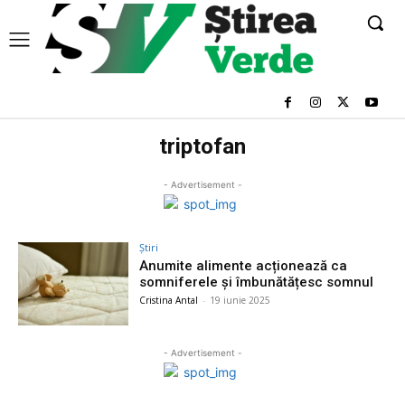
triptofan
- Advertisement -
Știri
Anumite alimente acționează ca
somniferele și îmbunătățesc somnul
Cristina Antal
-
19 iunie 2025
- Advertisement -