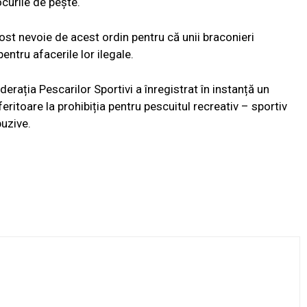
ocurile de pește.
ost nevoie de acest ordin pentru că unii braconieri
entru afacerile lor ilegale.
derația Pescarilor Sportivi a înregistrat în instanță un
eritoare la prohibiția pentru pescuitul recreativ – sportiv
buzive.