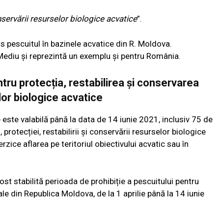
nservării resurselor biologice acvatice
”.
is pescuitul în bazinele acvatice din R. Moldova.
Mediu și reprezintă un exemplu și pentru România.
ru protecția, restabilirea și conservarea
or biologice acvatice
e este valabilă până la data de 14 iunie 2021, inclusiv 75 de
 protecției, restabilirii și conservării resurselor biologice
terzice aflarea pe teritoriul obiectivului acvatic sau în
ost stabilită perioada de prohibiție a pescuitului pentru
le din Republica Moldova, de la 1 aprilie până la 14 iunie