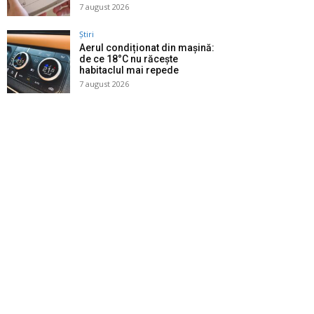
7 august 2026
Știri
Aerul condiționat din mașină:
de ce 18°C nu răcește
habitaclul mai repede
7 august 2026