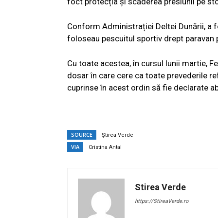
foct protecția și scăderea presiunii pe st
Conform Administrației Deltei Dunării, a f
foloseau pescuitul sportiv drept paravan p
Cu toate acestea, în cursul lunii martie, Fe
dosar în care cere ca toate prevederile ref
cuprinse în acest ordin să fie declarate a
SOURCE
Știrea Verde
VIA
Cristina Antal
Stirea Verde
https://StireaVerde.ro