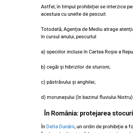
Astfel, în timpul prohibiției se interzice p
acestuia cu unelte de pescuit.
Totodată, Agenția de Mediu atrage atenția 
în cursul anului, pescuitul:
a) speciilor incluse în Cartea Roșie a Repu
b) cegăi și hibrizilor de sturioni;
c) păstrăvului și anghilei;
d) morunașului (în bazinul fluviului Nistru)
În România: protejarea stocuri
În
Delta Dunării
, un ordin de prohibiție a 