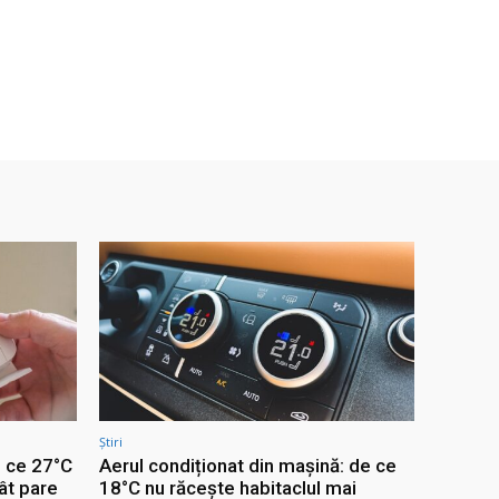
Știri
e ce 27°C
Aerul condiționat din mașină: de ce
ât pare
18°C nu răcește habitaclul mai