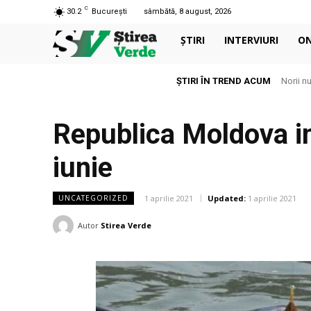
C
30.2
București
sâmbătă, 8 august, 2026
ȘTIRI
INTERVIURI
O
ȘTIRI ÎN TREND ACUM
Norii n
Republica Moldova in
iunie
1 aprilie 2021
Updated:
1 aprilie 2021
UNCATEGORIZED
Autor
Stirea Verde