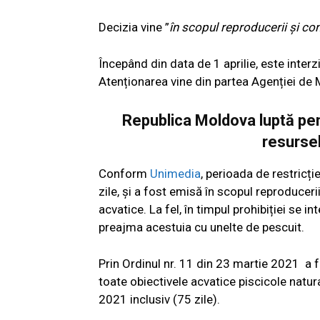
Decizia vine ”
în scopul reproducerii și co
Începând din data de 1 aprilie, este interz
Atenționarea vine din partea Agenției de 
Republica Moldova luptă pent
resursel
Conform
Unimedia
, perioada de restricți
zile, și a fost emisă în scopul reproducerii,
acvatice. La fel, în timpul prohibiției se in
preajma acestuia cu unelte de pescuit.
Prin Ordinul nr. 11 din 23 martie 2021 a f
toate obiectivele acvatice piscicole natura
2021 inclusiv (75 zile).