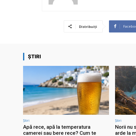
Facebo
Distribuiți
ȘTIRI
Știri
Știri
Apă rece, apă la temperatura
Norii nu 
camerei sau bere rece? Cum te
arde la m