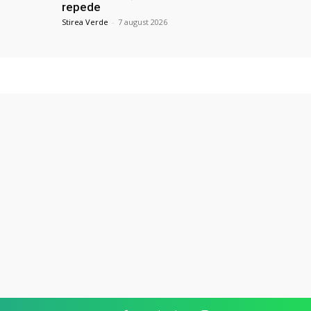
repede
Stirea Verde
-
7 august 2026