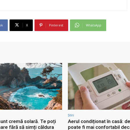
ok
X
Pinterest
WhatsApp
Știri
sunt cremă solară. Te poți
Aerul condiționat în casă: d
are fără să simți căldura
poate fi mai confortabil dec