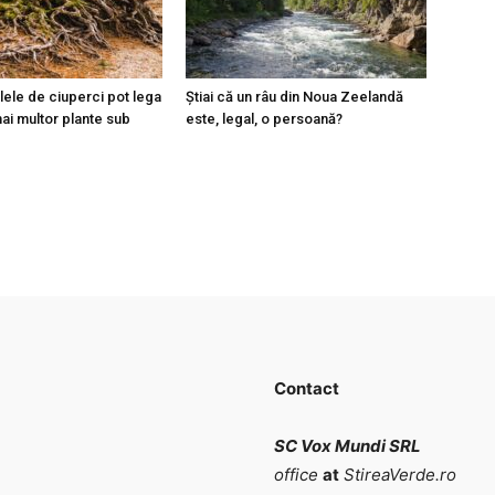
elele de ciuperci pot lega
Știai că un râu din Noua Zeelandă
ai multor plante sub
este, legal, o persoană?
Contact
SC Vox Mundi SRL
office
at
StireaVerde.ro