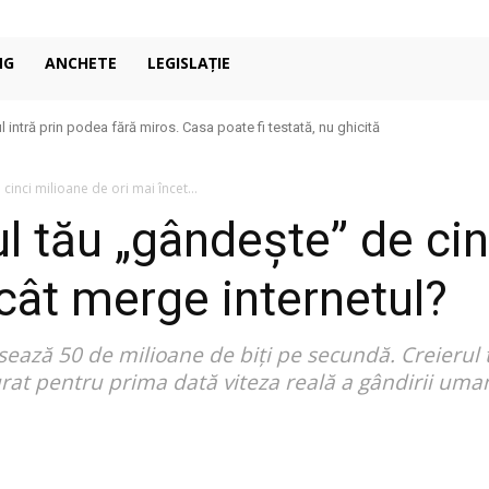
NG
ANCHETE
LEGISLAȚIE
 intră prin podea fără miros. Casa poate fi testată, nu ghicită
cinci milioane de ori mai încet...
ul tău „gândește” de ci
ecât merge internetul?
ează 50 de milioane de biți pe secundă. Creierul 
rat pentru prima dată viteza reală a gândirii uma