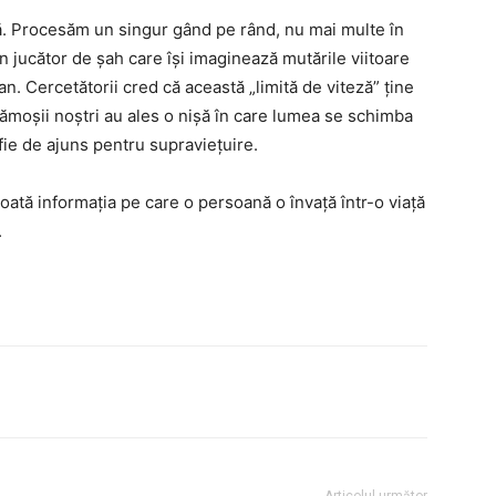
ă. Procesăm un singur gând pe rând, nu mai multe în
n jucător de șah care își imaginează mutările viitoare
n. Cercetătorii cred că această „limită de viteză” ține
trămoșii noștri au ales o nișă în care lumea se schimba
 fie de ajuns pentru supraviețuire.
oată informația pe care o persoană o învață într-o viață
.