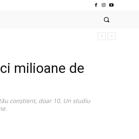
nci milioane de
tău conștient, doar 10. Un studiu
ne.