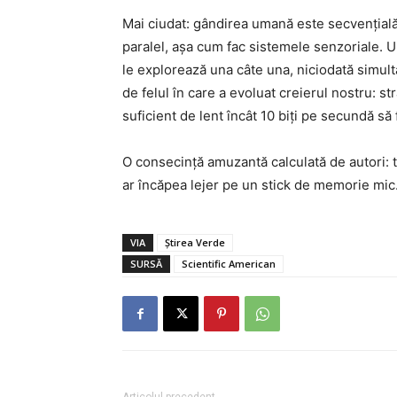
Mai ciudat: gândirea umană este secvențial
paralel, așa cum fac sistemele senzoriale. U
le explorează una câte una, niciodată simulta
de felul în care a evoluat creierul nostru: s
suficient de lent încât 10 biți pe secundă să
O consecință amuzantă calculată de autori: t
ar încăpea lejer pe un stick de memorie mic
VIA
Știrea Verde
SURSĂ
Scientific American