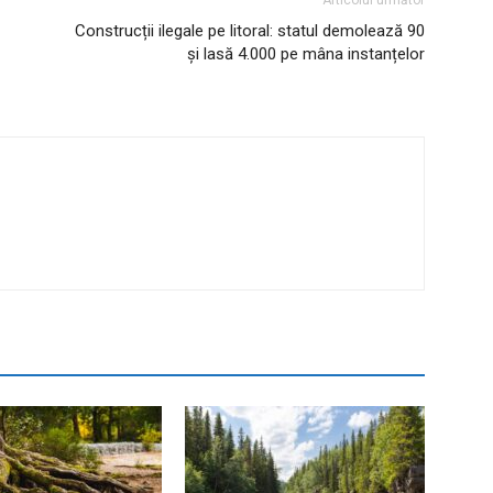
Articolul următor
Construcții ilegale pe litoral: statul demolează 90
și lasă 4.000 pe mâna instanțelor