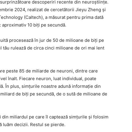
 surprinzătoare descoperiri recente din neuroștiințe.
embrie 2024, realizat de cercetătorii Jieyu Zheng și
 Technology (Caltech), a măsurat pentru prima dată
: aproximativ 10 biți pe secundă.
ită procesează în jur de 50 de milioane de biți pe
 tău rulează de circa cinci milioane de ori mai lent
are peste 85 de miliarde de neuroni, dintre care
vel înalt. Fiecare neuron, luat individual, poate
ă. În plus, simțurile noastre adună informație din
miliard de biți pe secundă, de o sută de milioane de
i din miliardul pe care îl captează simțurile și folosim
ă luăm decizii. Restul se pierde.