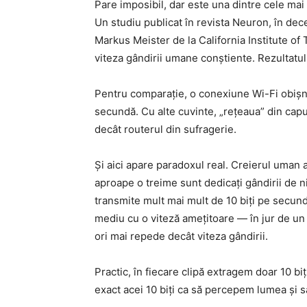
Pare imposibil, dar este una dintre cele mai
Un studiu publicat în revista Neuron, în dec
Markus Meister de la California Institute of
viteza gândirii umane conștiente. Rezultatul
Pentru comparație, o conexiune Wi-Fi obișnu
secundă. Cu alte cuvinte, „rețeaua” din capul
decât routerul din sufragerie.
Și aici apare paradoxul real. Creierul uman 
aproape o treime sunt dedicați gândirii de ni
transmite mult mai mult de 10 biți pe secund
mediu cu o viteză amețitoare — în jur de un 
ori mai repede decât viteza gândirii.
Practic, în fiecare clipă extragem doar 10 biț
exact acei 10 biți ca să percepem lumea și s