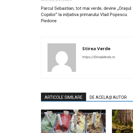
Articolul precedent
Parcul Sebastian, tot mai verde, devine „Orașul
Copiilor” la inițiativa primarului Vlad Popescu
Piedone
Stirea Verde
https://StireaVerde.ro
ARTICOLE SIMILARE
DE ACELAȘI AUTOR