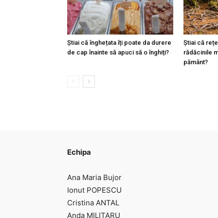
Știai că înghețata îți poate da durere
Știai că reț
de cap înainte să apuci să o înghiți?
rădăcinile m
pământ?
Echipa
Ana Maria Bujor
Ionut POPESCU
Cristina ANTAL
Anda MILITARU