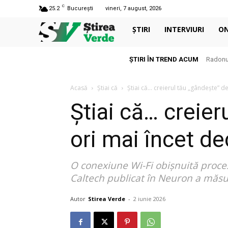
C
25.2
București
vineri, 7 august, 2026
ȘTIRI
INTERVIURI
O
ȘTIRI ÎN TREND ACUM
Radonul
Acasă
Știai că
Știai că… creierul tău „gândește” de 
Știai că… creier
ori mai încet d
O conexiune Wi-Fi obișnuită proces
Caltech publicat în Neuron a măsu
Autor
Stirea Verde
-
2 iunie 2026