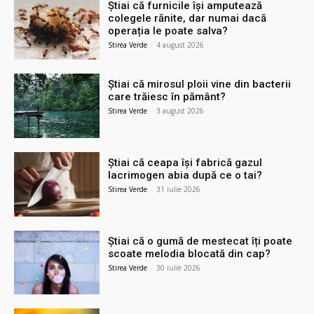
Știai că furnicile își amputează
colegele rănite, dar numai dacă
operația le poate salva?
Stirea Verde
-
4 august 2026
Știai că mirosul ploii vine din bacterii
care trăiesc în pământ?
Stirea Verde
-
3 august 2026
Știai că ceapa își fabrică gazul
lacrimogen abia după ce o tai?
Stirea Verde
-
31 iulie 2026
Știai că o gumă de mestecat îți poate
scoate melodia blocată din cap?
Stirea Verde
-
30 iulie 2026