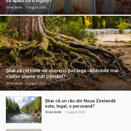
să apuci să o înghiți?
Stirea Verde
-
7 august 2026
Știai că rețelele de ciuperci pot lega rădăcinile mai
multor plante sub pământ?
Stirea Verde
-
6 august 2026
Știai că un râu din Noua Zeelandă
este, legal, o persoană?
Stirea Verde
-
5 august 2026