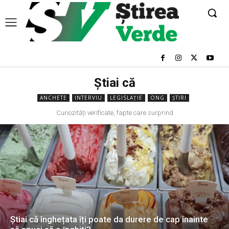
Știai că
ANCHETE
INTERVIU
LEGISLAȚIE
ONG
ȘTIRI
Curiozități verificate, fapte care surprind
Știai că înghețata îți poate da durere de cap înainte