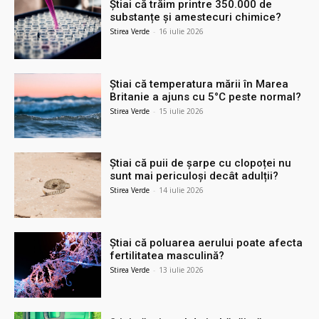
Știai că trăim printre 350.000 de
substanțe și amestecuri chimice?
Stirea Verde
-
16 iulie 2026
Știai că temperatura mării în Marea
Britanie a ajuns cu 5°C peste normal?
Stirea Verde
-
15 iulie 2026
Știai că puii de șarpe cu clopoței nu
sunt mai periculoși decât adulții?
Stirea Verde
-
14 iulie 2026
Știai că poluarea aerului poate afecta
fertilitatea masculină?
Stirea Verde
-
13 iulie 2026