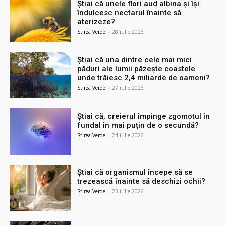
Știai că unele flori aud albina și își
îndulcesc nectarul înainte să
aterizeze?
Stirea Verde
-
28 iulie 2026
Știai că una dintre cele mai mici
păduri ale lumii păzește coastele
unde trăiesc 2,4 miliarde de oameni?
Stirea Verde
-
27 iulie 2026
Știai că, creierul împinge zgomotul în
fundal în mai puțin de o secundă?
Stirea Verde
-
24 iulie 2026
Știai că organismul începe să se
trezească înainte să deschizi ochii?
Stirea Verde
-
23 iulie 2026