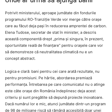
Unde ar urma să ajungă banii
Potrivit ministerului, aproape jumătate din fondurile
programului RO-Tranziție Verde vor merge către orașe
care au făcut deja pași în reducerea amprentei de carbon.
Elena Tudose, secretar de stat în minister, a descris
această componentă drept „prima și singura, în prezent,
oportunitate reală de finanțare” pentru orașele care vor
să demonstreze că neutralitatea climatică nu e un
concept abstract.
Logica e clară: bani pentru cei care arată rezultate, nu
pentru promisiuni. Pe hârtie, abordarea premiază
performanța. Întrebarea pe care comunicatul nu o atinge
este câte orașe din România îndeplinesc deja acest
criteriu și sunt pregătite să depună proiecte inovatoare.
Dacă numărul lor e mic, atunci jumătate dintr-un program
de 98 de milioane riscă să rămână accesibilă doar unei