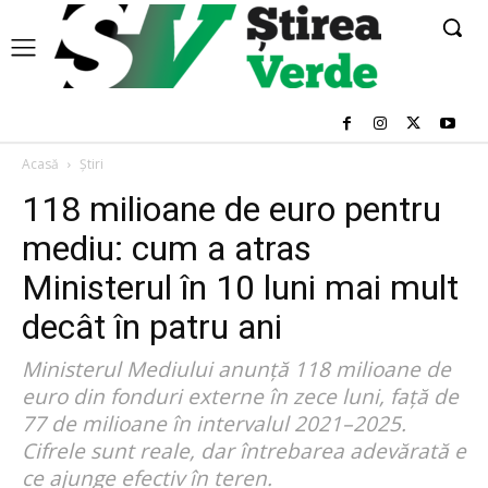
Acasă
Știri
118 milioane de euro pentru
mediu: cum a atras
Ministerul în 10 luni mai mult
decât în patru ani
Ministerul Mediului anunță 118 milioane de
euro din fonduri externe în zece luni, față de
77 de milioane în intervalul 2021–2025.
Cifrele sunt reale, dar întrebarea adevărată e
ce ajunge efectiv în teren.