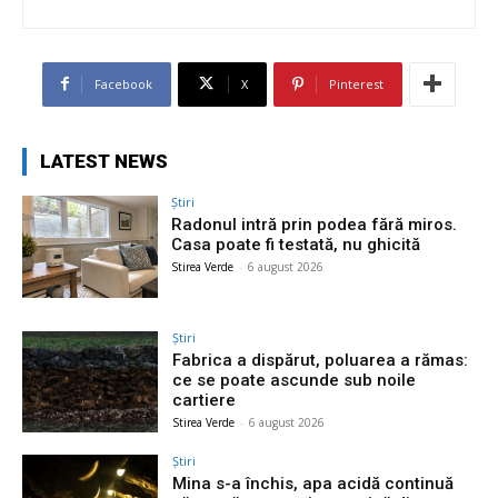
Facebook
X
Pinterest
LATEST NEWS
Știri
Radonul intră prin podea fără miros.
Casa poate fi testată, nu ghicită
Stirea Verde
-
6 august 2026
Știri
Fabrica a dispărut, poluarea a rămas:
ce se poate ascunde sub noile
cartiere
Stirea Verde
-
6 august 2026
Știri
Mina s-a închis, apa acidă continuă