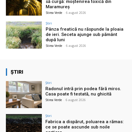
să curgă: moștenirea toxică din
Maramureș
Stirea Verde
-
6 august 2026
Știri
Pânza freatică nu răspunde la ploaia
de ieri. Seceta ajunge sub pământ
după luni
Stirea Verde
-
6 august 2026
ȘTIRI
Știri
Radonul intră prin podea fără miros.
Casa poate fi testată, nu ghicită
Stirea Verde
-
6 august 2026
Știri
Fabrica a dispărut, poluarea a rămas:
ce se poate ascunde sub noile