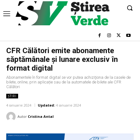
CFR Călători emite abonamente
săptămânale și lunare exclusiv în
format digital
Abonamentele în format digital se vor putea achiziţiona de la casele de
bilete, online, prin aplicație sau de la automatele de bilete ale CFR
Călători
ȘTIRI
4 ianuarie 2024
Updated:
4 ianuarie 2024
Autor
Cristina Antal