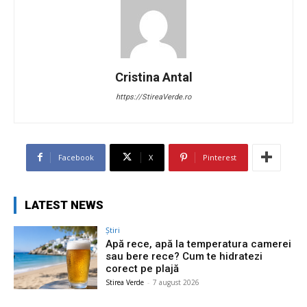
Cristina Antal
https://StireaVerde.ro
Facebook
X
Pinterest
LATEST NEWS
Știri
Apă rece, apă la temperatura camerei
sau bere rece? Cum te hidratezi
corect pe plajă
Stirea Verde
-
7 august 2026