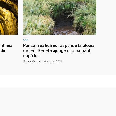
Știri
ontinuă
Pânza freatică nu răspunde la ploaia
 din
de ieri. Seceta ajunge sub pământ
după luni
Stirea Verde
-
6 august 2026