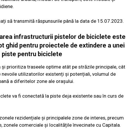
idiene.
ați să transmită răspunsurile până la data de 15.07.2023.
rea infrastructurii pistelor de biciclete este
t ghid pentru proiectele de extindere a unei
 piste pentru biciclete
a și prioritiza traseele optime atât pe străzile principale, cât
nevoile utilizatorilor existenți și potențiali, volumul de
bană a diferitelor zone ale orașului.
clete va fi conectată la piste deja existente sau în curs de
 zonele rezidențiale și principalele zone de interes, precum
e, zonele comerciale și localitățile învecinate cu Capitala.