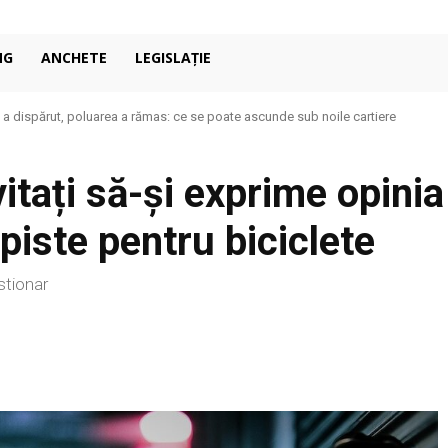
NG
ANCHETE
LEGISLAȚIE
dispărut, poluarea a rămas: ce se poate ascunde sub noile cartiere
a închis, apa acidă continuă să curgă: moștenirea toxică din Maramureș
itați să-și exprime opinia
 piste pentru biciclete
stionar