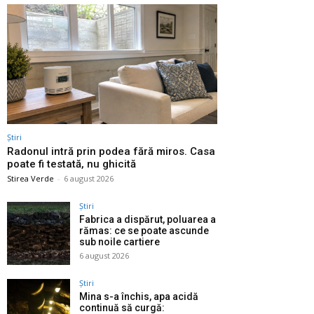
Știri
Radonul intră prin podea fără miros. Casa
poate fi testată, nu ghicită
Stirea Verde
-
6 august 2026
Știri
Fabrica a dispărut, poluarea a
rămas: ce se poate ascunde
sub noile cartiere
6 august 2026
Știri
Mina s-a închis, apa acidă
continuă să curgă: