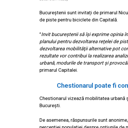
Bucureștenii sunt invitați de primarul Nic
de piste pentru biciclete din Capitală.
”
Invit bucureştenii să îşi exprime opinia 
planului pentru dezvoltarea reţelei de pist
dezvoltarea mobilităţii alternative pot c
rezultate vor contribui la realizarea anali
urbană, modurile de transport şi provocăr
primarul Capitalei.
Chestionarul poate fi com
Chestionarul vizează mobilitatea urbană și,
București.
De asemenea, răspunsurile sunt anonime, ia
percepției populației despre opțiunile de