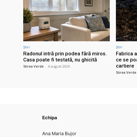
Știri
Știri
Radonul intră prin podea fără miros.
Fabrica a
Casa poate fi testată, nu ghicită
ce se po
cartiere
Stirea Verde
-
6 august 2026
Stirea Verde
Echipa
Ana Maria Bujor