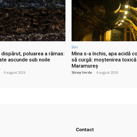
Știri
 dispărut, poluarea a rămas:
Mina s-a închis, apa acidă c
ate ascunde sub noile
să curgă: moștenirea toxică
Maramureș
-
6 august 2026
Stirea Verde
-
6 august 2026
Contact