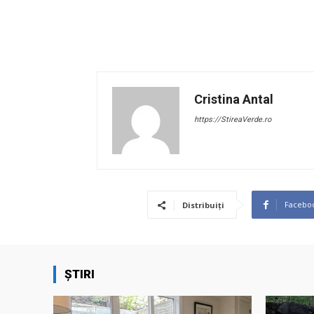
Cristina Antal
https://StireaVerde.ro
Facebo
Distribuiți
ȘTIRI