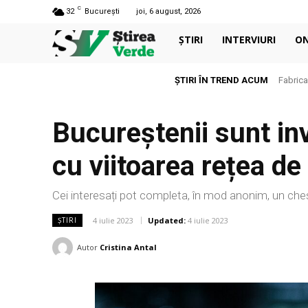
C
32
București
joi, 6 august, 2026
ȘTIRI
INTERVIURI
O
ȘTIRI ÎN TREND ACUM
Fabrica a 
Mina s-
Bucureștenii sunt inv
cu viitoarea rețea de
Cei interesați pot completa, în mod anonim, un che
4 iulie 2023
Updated:
4 iulie 2023
ȘTIRI
Autor
Cristina Antal