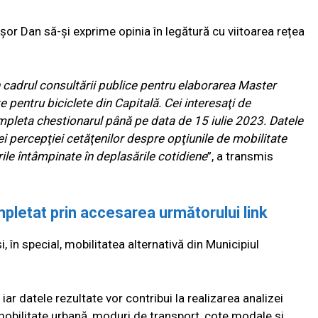
ușor Dan să-și exprime opinia în legătură cu viitoarea rețea
în cadrul consultării publice pentru elaborarea Master
e pentru biciclete din Capitală. Cei interesaţi de
ompleta chestionarul până pe data de 15 iulie 2023. Datele
zei percepţiei cetăţenilor despre opţiunile de mobilitate
ile întâmpinate în deplasările cotidiene
”, a transmis
pletat prin accesarea următorului link
 în special, mobilitatea alternativă din Municipiul
r datele rezultate vor contribui la realizarea analizei
 mobilitate urbană, moduri de transport, cote modale și