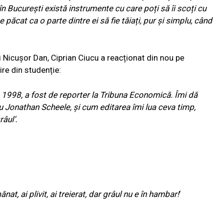
 în București există instrumente cu care poți să îi scoți cu
e păcat ca o parte dintre ei să fie tăiați, pur și simplu, când
i Nicușor Dan, Ciprian Ciucu a reacționat din nou pe
re din studenție:
n 1998, a fost de reporter la Tribuna Economică. Îmi dă
cu Jonathan Scheele, și cum editarea îmi lua ceva timp,
âul’.
nat, ai plivit, ai treierat, dar grâul nu e în hambar!
‘