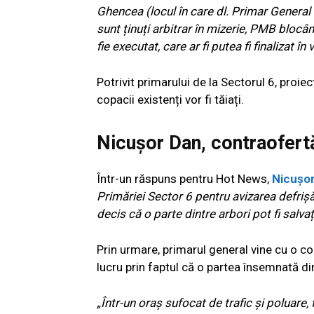
Ghencea (locul în care dl. Primar General 
sunt ținuți arbitrar în mizerie, PMB bloc
fie executat, care ar fi putea fi finalizat î
Potrivit primarului de la Sectorul 6, proie
copacii existenți vor fi tăiați.
Nicușor Dan, contraofertă
Într-un răspuns pentru Hot News,
Nicușo
Primăriei Sector 6 pentru avizarea defriș
decis că o parte dintre arbori pot fi salvaț
Prin urmare, primarul general vine cu o c
lucru prin faptul că o partea însemnată din a
„Într-un oraș sufocat de trafic și poluare