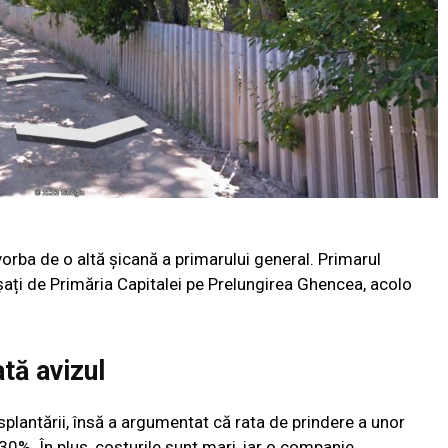
vorba de o altă șicană a primarului general. Primarul
ați de Primăria Capitalei pe Prelungirea Ghencea, acolo
tă avizul
nsplantării, însă a argumentat că rata de prindere a unor
30%. În plus, costurile sunt mari, iar o companie