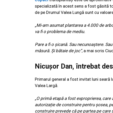
specializată în acest sens a fost găsită 
de pe Drumul Valea Lungă sunt cu valoare
„Mi-am asumat plantarea a 4.000 de arbor
va fi o problema de mediu.
Pare a fi o șicană. Sau necunoaștere. Sau l
măsură. Și bătaie de joc“
, a mai scris Ciu
Nicușor Dan, întrebat de
Primarul general a fost invitat luni seară
Valea Largă.
„O primă etapă a fost exproprierea, care a
autorizație de construire pentru șosea, pe
construire prevede că pe partea pe care 