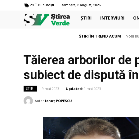
C
28
București
sâmbătă, 8 august, 2026
ȘTIRI
INTERVIURI
O
ȘTIRI ÎN TREND ACUM
Norii nu s
Aerul 
Tăierea arborilor de 
subiect de dispută î
9 mai 2023
Updated:
9 mai 2023
ȘTIRI
Autor
Ionuț POPESCU