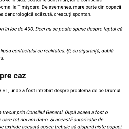
tocmai la Timișoara. De asemenea, mare parte din copacii
a dendrologică scăzută, crescuți spontan.
i în loc de 400. Deci nu se poate spune despre faptul că
ipsa contactului cu realitatea. Și, cu siguranță, dublă
cu.
spre caz
 la B1, unde a fost întrebat despre problema de pe Drumul
 trecut prin Consiliul General. După aceea a fost o
 care tot noi am dat-o. Și această autorizație de
se extinde această șosea trebuie să dispară niște copaci.