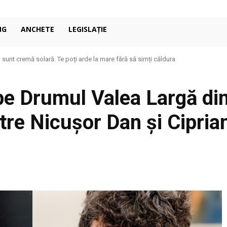
NG
ANCHETE
LEGISLAȚIE
unt cremă solară. Te poți arde la mare fără să simți căldura
condiționat în casă: de ce 27°C poate fi mai confortabil decât pare
pe Drumul Valea Largă din
ntre Nicușor Dan și Cipria