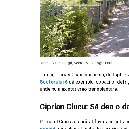
Drumul Valea Largă, Sector 6 – Google Earth
Totuși, Ciprian Ciucu spune că, de fapt, e 
Sectorului 6
dă exemplul copacilor defriș
unde nu a existat vreo transplantare.
Ciprian Ciucu: Să dea o da
Primarul Ciucu s-a arătat favorabil și tra
copaci
transplantați este de aproximativ 