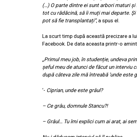
(…) O parte dintre ei sunt arbori maturi și
tot cu rădăcină, să îi muți mai departe. Și 
pot să fie transplantați“
, a spus el.
La scurt timp după această precizare a lu
Facebook. De data aceasta printr-o aminti
„Primul meu job, în studenție, undeva pri
șeful meu de atunci de făcut un interviu 
după câteva zile mă întreabă ‘unde este gr
‘-
Ciprian, unde este grâul?
– Ce grâu, domnule Stancu?!
– Grâul… Tu îmi explici cum ai arat, ai semă