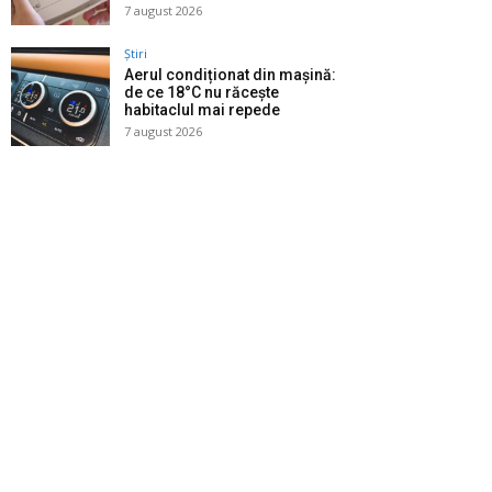
7 august 2026
Știri
Aerul condiționat din mașină:
de ce 18°C nu răcește
habitaclul mai repede
7 august 2026