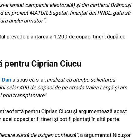
și-a lansat campania electorală) și din cartierul Brâncuși
ând un proiect MATUR, bugetat, finanțat din PNDL, gata să
n vara anului următor“
.
ctul prevede plantarea a 1.200 de copaci tineri, după ce
 pentru Ciprian Ciucu
r Dan
a spus că s-a
„analizat cu atenție solicitarea
ării celor 400 de copaci de pe strada Valea Largă și am
i prin transplantare“.
ontraofertă pentru Ciprian Ciucu și argumentează acest
cei copaci ar fi tineri și pot fi plantați în altă parte.
, fiecare sursă de oxigen contează“
, a argumentat Nicușor