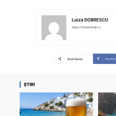
Luiza DOBRESCU
https://StireaVerde.ro
Facebo
Distribuiți
ȘTIRI