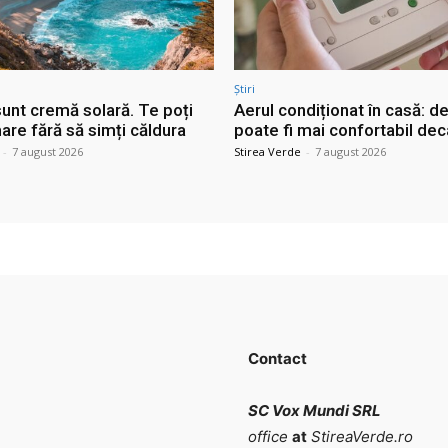
Știri
sunt cremă solară. Te poți
Aerul condiționat în casă: d
are fără să simți căldura
poate fi mai confortabil dec
-
7 august 2026
Stirea Verde
-
7 august 2026
Contact
SC Vox Mundi SRL
office
at
StireaVerde.ro