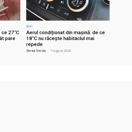
Știri
e ce 27°C
Aerul condiționat din mașină: de ce
ât pare
18°C nu răcește habitaclul mai
repede
Stirea Verde
-
7 august 2026