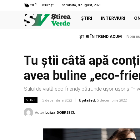
C
28
București
sâmbătă, 8 august, 2026
ȘTIRI
INTERVIURI
O
ȘTIRI ÎN TREND ACUM
Norii n
Tu știi câtă apă conț
avea buline „eco-frie
Stilul de viață eco-friendy pătrunde ușor-ușor și în v
5 decembrie 2022
Updated:
5 decembrie 2022
ȘTIRI
Autor
Luiza DOBRESCU