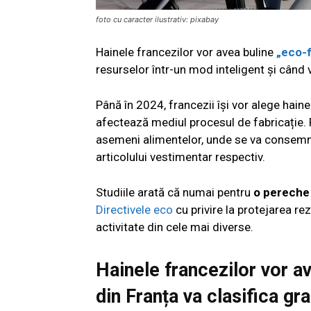
foto cu caracter ilustrativ: pixabay
Hainele francezilor vor avea buline
„eco-f
resurselor într-un mod inteligent și când 
Până în 2024, francezii își vor alege haine
afectează mediul procesul de fabricație. F
asemeni alimentelor, unde se va consemna
articolului vestimentar respectiv.
Studiile arată că numai pentru
o pereche 
Directivele eco
cu privire la protejarea re
activitate din cele mai diverse.
Hainele francezilor vor a
din Franța va clasifica gr