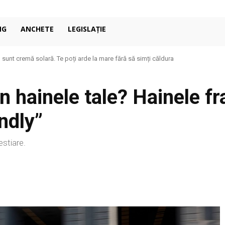
NG
ANCHETE
LEGISLAȚIE
u sunt cremă solară. Te poți arde la mare fără să simți căldura
in hainele tale? Hainele fr
ndly”
estiare.