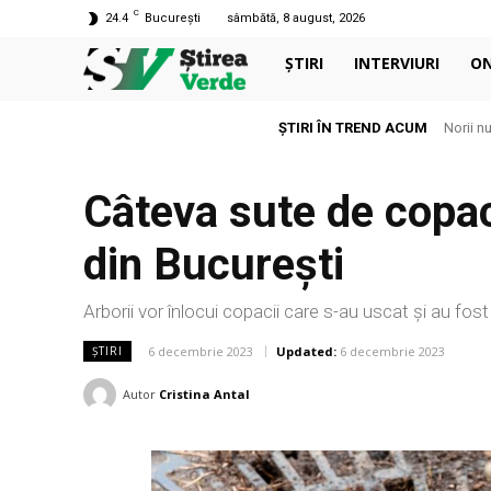
C
24.4
București
sâmbătă, 8 august, 2026
ȘTIRI
INTERVIURI
O
ȘTIRI ÎN TREND ACUM
Norii nu su
Aerul c
Câteva sute de copac
din București
Arborii vor înlocui copacii care s-au uscat și au fost 
6 decembrie 2023
Updated:
6 decembrie 2023
ȘTIRI
Autor
Cristina Antal