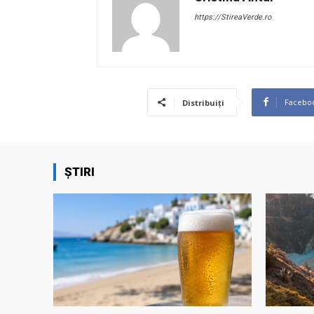
https://StireaVerde.ro
Facebo
Distribuiți
ȘTIRI