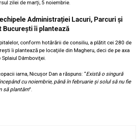
rsul zilei de marți, 5 noiembrie.
echipele Administrației Lacuri, Parcuri și
București îi plantează
talelor, conform hotărării de consiliu, a plătit cei 280 de
ești îi plantează pe locaţiile din Magheru, deci de pe axa
pe Splaiul Dâmboviţei.
copacii iarna, Nicuşor Dan a răspuns: “
Există o singură
 începând cu noiembrie, până în februarie şi solul să nu fie
em să plantăm
”.