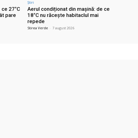
Știri
e ce 27°C
Aerul condiționat din mașină: de ce
ât pare
18°C nu răcește habitaclul mai
repede
Stirea Verde
-
7 august 2026