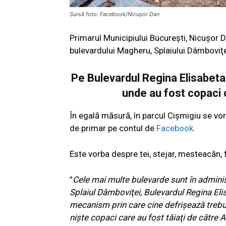
Sursă foto: Facebook/Nicușor Dan
Primarul Municipiului București, Nicuşor 
bulevardului Magheru, Splaiului Dâmboviţe
Pe Bulevardul Regina Elisabeta 
unde au fost copaci c
În egală măsură, în parcul Cișmigiu se vor 
de primar pe contul de
Facebook
.
Este vorba despre tei, stejar, mesteacăn, f
”
Cele mai multe bulevarde sunt în admini
Splaiul Dâmboviţei, Bulevardul Regina Elis
mecanism prin care cine defrişează trebu
nişte copaci care au fost tăiaţi de către A