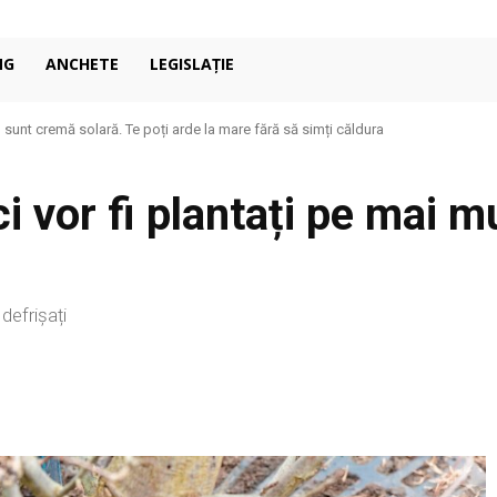
NG
ANCHETE
LEGISLAȚIE
nt cremă solară. Te poți arde la mare fără să simți căldura
ondiționat în casă: de ce 27°C poate fi mai confortabil decât pare
i vor fi plantați pe mai m
defrișați