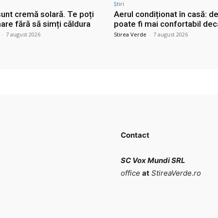
Știri
sunt cremă solară. Te poți
Aerul condiționat în casă: d
are fără să simți căldura
poate fi mai confortabil dec
-
7 august 2026
Stirea Verde
-
7 august 2026
Contact
SC Vox Mundi SRL
office
at
StireaVerde.ro