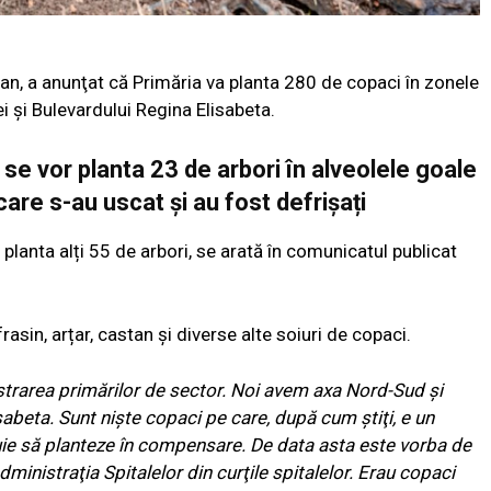
Dan, a anunţat că Primăria va planta 280 de copaci în zonele
i și Bulevardului Regina Elisabeta.
se vor planta 23 de arbori în alveolele goale
are s-au uscat și au fost defrișați
planta alți 55 de arbori, se arată în comunicatul publicat
rasin, arțar, castan și diverse alte soiuri de copaci.
strarea primărilor de sector. Noi avem axa Nord-Sud şi
abeta. Sunt nişte copaci pe care, după cum ştiţi, e un
ie să planteze în compensare. De data asta este vorba de
dministraţia Spitalelor din curţile spitalelor. Erau copaci