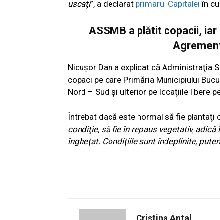
uscaţi
”, a declarat
primarul Capitalei
în cu
ASSMB a plătit copacii, iar 
Agrement 
Nicușor Dan a explicat că Administraţia Spi
copaci pe care Primăria Municipiului Bucur
Nord – Sud şi ulterior pe locaţiile libere 
Întrebat dacă este normal să fie plantaţi 
condiţie, să fie în repaus vegetativ, adică
îngheţat. Condiţiile sunt îndeplinite, put
Cristina Antal