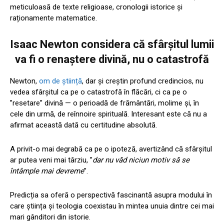
meticuloasă de texte religioase, cronologii istorice și
raționamente matematice.
Isaac Newton considera că sfârșitul lumii
va fi o renaștere divină, nu o catastrofă
Newton,
om de știință
, dar și creștin profund credincios, nu
vedea sfârșitul ca pe o catastrofă în flăcări, ci ca pe o
”resetare” divină — o perioadă de frământări, molime și, în
cele din urmă, de reînnoire spirituală. Interesant este că nu a
afirmat această dată cu certitudine absolută.
A privit-o mai degrabă ca pe o ipoteză, avertizând că sfârșitul
ar putea veni mai târziu, ”
dar nu văd niciun motiv să se
întâmple mai devreme
”.
Predicția sa oferă o perspectivă fascinantă asupra modului în
care știința și teologia coexistau în mintea unuia dintre cei mai
mari gânditori din istorie.