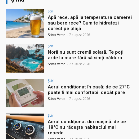
Știri
Apă rece, apă la temperatura camerei
sau bere rece? Cum te hidratezi
corect pe plajă
Stirea Verde
-
7 august 2026
Știri
Norii nu sunt cremă solară. Te poți
arde la mare fără să simți căldura
Stirea Verde
-
7 august 2026
Știri
Aerul condiționat în casă: de ce 27°C
poate fi mai confortabil decât pare
Stirea Verde
-
7 august 2026
Știri
Aerul condiționat din mașină: de ce
18°C nu răcește habitaclul mai
repede
Stirea Verde
-
7 august 2026