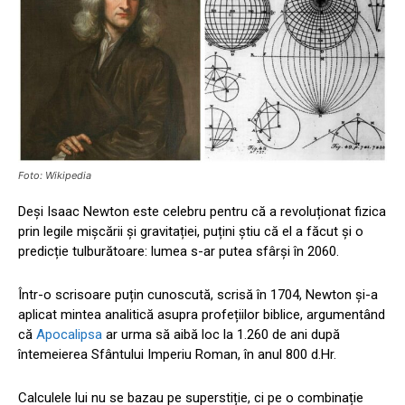
Foto: Wikipedia
Deși Isaac Newton este celebru pentru că a revoluționat fizica
prin legile mișcării și gravitației, puțini știu că el a făcut și o
predicție tulburătoare: lumea s-ar putea sfârși în 2060.
Într-o scrisoare puțin cunoscută, scrisă în 1704, Newton și-a
aplicat mintea analitică asupra profețiilor biblice, argumentând
că
Apocalipsa
ar urma să aibă loc la 1.260 de ani după
întemeierea Sfântului Imperiu Roman, în anul 800 d.Hr.
Calculele lui nu se bazau pe superstiție, ci pe o combinație