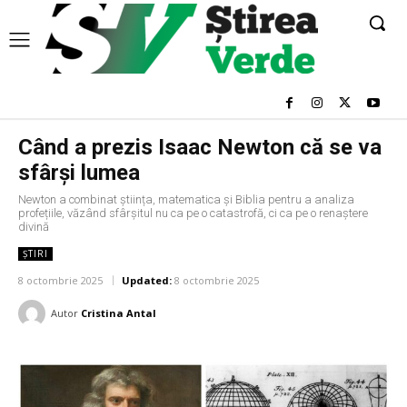
Când a prezis Isaac Newton că se va
sfârși lumea
Newton a combinat știința, matematica și Biblia pentru a analiza
profețiile, văzând sfârșitul nu ca pe o catastrofă, ci ca pe o renaștere
divină
ȘTIRI
8 octombrie 2025
Updated:
8 octombrie 2025
Autor
Cristina Antal