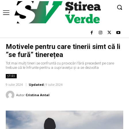
Motivele pentru care tinerii simt că li
”se fură” tinerețea
Tot mai mulți tineri se confruntă cu provocări fără precedent pe care
trebuie să le înfrunte pentru a supraviețui și a se dezvolta
ȘTIRI
9 iulie 2024
Updated:
9 iulie 2024
Autor
Cristina Antal