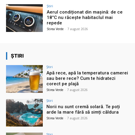
Știri
Aerul condiționat din mașină: de ce
18°C nu răcește habitaclul mai
repede
Stirea Verde
-
7 august 2026
ȘTIRI
Știri
Apă rece, apă la temperatura camerei
sau bere rece? Cum te hidratezi
corect pe plajă
Stirea Verde
-
7 august 2026
Știri
Norii nu sunt cremă solară. Te poți
arde la mare fără să simți căldura
Stirea Verde
-
7 august 2026
Știri