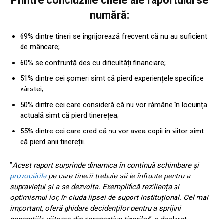
Printre concluziile cheie ale raportului se
numără:
69% dintre tineri se îngrijorează frecvent că nu au suficient
de mâncare;
60% se confruntă des cu dificultăți financiare;
51% dintre cei șomeri simt că pierd experiențele specifice
vârstei;
50% dintre cei care consideră că nu vor rămâne în locuința
actuală simt că pierd tinerețea;
55% dintre cei care cred că nu vor avea copii în viitor simt
că pierd anii tinereții.
”
Acest raport surprinde dinamica în continuă schimbare și
provocările
pe care tinerii trebuie să le înfrunte pentru a
supraviețui și a se dezvolta. Exemplifică reziliența și
optimismul lor, în ciuda lipsei de suport instituțional. Cel mai
important, oferă ghidare decidenților pentru a sprijini
generațiile viitoare din perspectiva tinerilor
”, a declarat