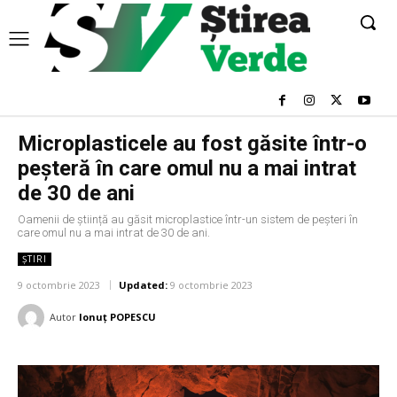
Microplasticele au fost găsite într-o
peșteră în care omul nu a mai intrat
de 30 de ani
Oamenii de știință au găsit microplastice într-un sistem de peșteri în
care omul nu a mai intrat de 30 de ani.
ȘTIRI
9 octombrie 2023
Updated:
9 octombrie 2023
Autor
Ionuț POPESCU