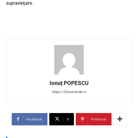
supraviețuire.
Ionuț POPESCU
https://StireaVerde.ro
Facebook
X
Pinterest