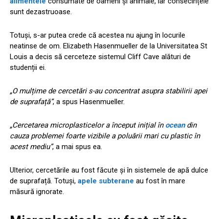
alimentele
consumate de oameni și animale, iar consecințele
sunt dezastruoase.
Totuși, s-ar putea crede că acestea nu ajung în locurile
neatinse de om. Elizabeth Hasenmueller de la Universitatea St
Louis a decis să cerceteze sistemul Cliff Cave alături de
studenții ei.
„O mulțime de cercetări s-au concentrat asupra stabilirii apei
de suprafață”
, a spus Hasenmueller.
„Cercetarea microplasticelor a început inițial în
ocean
din
cauza problemei foarte vizibile a poluării mari cu plastic în
acest mediu”
, a mai spus ea.
Ulterior, cercetările au fost făcute și în sistemele de apă dulce
de suprafață. Totuși,
apele subterane
au fost în mare
măsură ignorate.