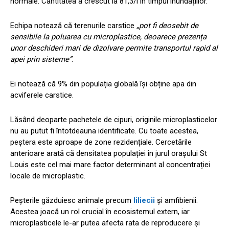
normale. Cantitatea a crescut la 81,3/l în timpul inundațiilor.
Echipa notează că terenurile carstice
„pot fi deosebit de
sensibile la poluarea cu microplastice, deoarece prezența
unor deschideri mari de dizolvare permite transportul rapid al
apei prin sisteme”
.
Ei notează că 9% din populația globală își obține apa din
acviferele carstice.
Lăsând deoparte pachetele de cipuri, originile microplasticelor
nu au putut fi întotdeauna identificate. Cu toate acestea,
peștera este aproape de zone rezidențiale. Cercetările
anterioare arată că densitatea populației în jurul orașului St
Louis este cel mai mare factor determinant al concentrației
locale de microplastic.
Peșterile găzduiesc animale precum
liliecii
și amfibienii.
Acestea joacă un rol crucial în ecosistemul extern, iar
microplasticele le-ar putea afecta rata de reproducere și