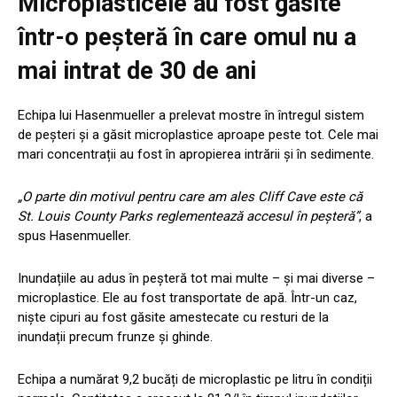
Microplasticele au fost găsite
într-o peșteră în care omul nu a
mai intrat de 30 de ani
Echipa lui Hasenmueller a prelevat mostre în întregul sistem
de peșteri și a găsit microplastice aproape peste tot. Cele mai
mari concentrații au fost în apropierea intrării și în sedimente.
„O parte din motivul pentru care am ales Cliff Cave este că
St. Louis County Parks reglementează accesul în peșteră”
, a
spus Hasenmueller.
Inundațiile au adus în peșteră tot mai multe – și mai diverse –
microplastice. Ele au fost transportate de apă. Într-un caz,
niște cipuri au fost găsite amestecate cu resturi de la
inundații precum frunze și ghinde.
Echipa a numărat 9,2 bucăți de microplastic pe litru în condiții