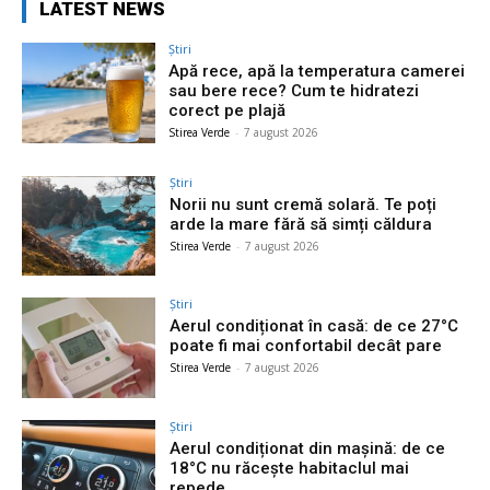
LATEST NEWS
Știri
Apă rece, apă la temperatura camerei
sau bere rece? Cum te hidratezi
corect pe plajă
Stirea Verde
-
7 august 2026
Știri
Norii nu sunt cremă solară. Te poți
arde la mare fără să simți căldura
Stirea Verde
-
7 august 2026
Știri
Aerul condiționat în casă: de ce 27°C
poate fi mai confortabil decât pare
Stirea Verde
-
7 august 2026
Știri
Aerul condiționat din mașină: de ce
18°C nu răcește habitaclul mai
repede