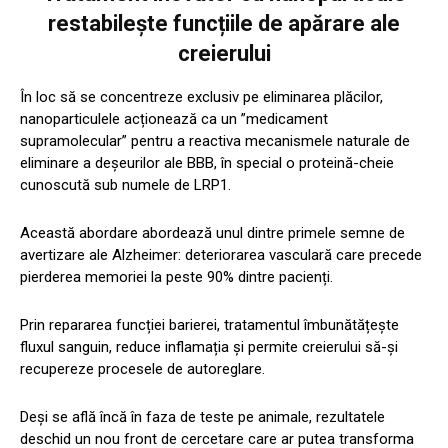
restabilește funcțiile de apărare ale
creierului
În loc să se concentreze exclusiv pe eliminarea plăcilor,
nanoparticulele acționează ca un ”medicament
supramolecular” pentru a reactiva mecanismele naturale de
eliminare a deșeurilor ale BBB, în special o proteină-cheie
cunoscută sub numele de LRP1.
Această abordare abordează unul dintre primele semne de
avertizare ale Alzheimer: deteriorarea vasculară care precede
pierderea memoriei la peste 90% dintre pacienți.
Prin repararea funcției barierei, tratamentul îmbunătățește
fluxul sanguin, reduce inflamația și permite creierului să-și
recupereze procesele de autoreglare.
Deși se află încă în faza de teste pe animale, rezultatele
deschid un nou front de cercetare care ar putea transforma