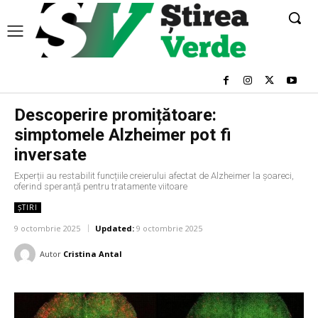
Descoperire promițătoare:
simptomele Alzheimer pot fi
inversate
Experții au restabilit funcțiile creierului afectat de Alzheimer la șoareci,
oferind speranță pentru tratamente viitoare
ȘTIRI
9 octombrie 2025
Updated:
9 octombrie 2025
Autor
Cristina Antal