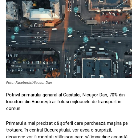
Foto: Facebook/Nicușor Dan
Potrivit primarului genaral al Capitalei, Nicuşor Dan, 70% din
locuitorii din București ar folosi mijloacele de transport în
comun.
Primarul a mai precizat că șoferii care parchează mașina pe
trotuare, în centrul Bucureștiului, vor avea o surpriză,
deoarece vor fi montaţi stâlpişori care să împiedice această