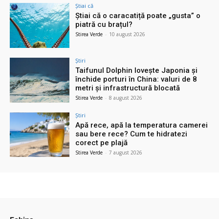
Știai că
Știai că o caracatiță poate „gusta” o
piatră cu brațul?
Stirea Verde
-
10 august 2026
Știri
Taifunul Dolphin lovește Japonia și
închide porturi în China: valuri de 8
metri și infrastructură blocată
Stirea Verde
-
8 august 2026
Știri
Apă rece, apă la temperatura camerei
sau bere rece? Cum te hidratezi
corect pe plajă
Stirea Verde
-
7 august 2026