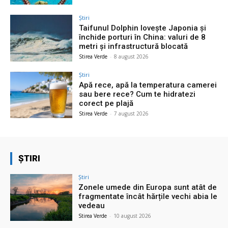
Știri
Taifunul Dolphin lovește Japonia și
închide porturi în China: valuri de 8
metri și infrastructură blocată
Stirea Verde
-
8 august 2026
Știri
Apă rece, apă la temperatura camerei
sau bere rece? Cum te hidratezi
corect pe plajă
Stirea Verde
-
7 august 2026
ȘTIRI
Știri
Zonele umede din Europa sunt atât de
fragmentate încât hărțile vechi abia le
vedeau
Stirea Verde
-
10 august 2026