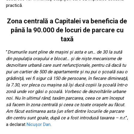
practică.
Zona centrală a Capitalei va beneficia de
până la 90.000 de locuri de parcare cu
taxă
”
Drumurile sunt pline de maşini şi asta e un… de 30 la sută
din populaţia oraşului e blocat… şi de nişte mecanisme de
dezvoltare urbană care sunt nefuncţionale, pentru că dacă tu
pui un cartier de 500 de apartamente şi nu pui o şcoală sau o
grădiniţă, vei fi sigur că 150 de persoane, în fiecare dimineaţă,
la 7.30, vor pleca cu maşina să îşi ducă copiii la şcoală într-o
zonă unde vor găsi o şcoală. Vorbesc de dezvoltările urbane
noi. Nu în ultimul rând, taxăm parcarea, ceea ce am început
să facem în zona centrală şi ceea ce toate oraşele au făcut.
Am făcut estimarea asta (un sfert dintre locurile de parcare
din centru sunt goale, după ce a fost introdusă taxarea – n.r.
”,
a declarat
Nicuşor Dan
.