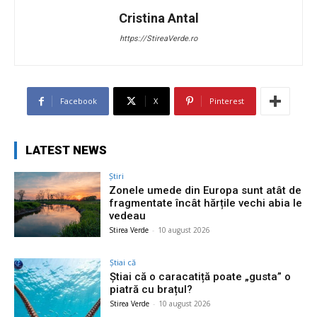
Cristina Antal
https://StireaVerde.ro
Facebook
X
Pinterest
LATEST NEWS
Știri
Zonele umede din Europa sunt atât de
fragmentate încât hărțile vechi abia le
vedeau
Stirea Verde
-
10 august 2026
Știai că
Știai că o caracatiță poate „gusta” o
piatră cu brațul?
Stirea Verde
-
10 august 2026