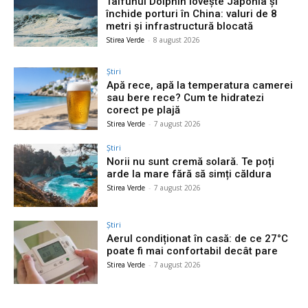
Taifunul Dolphin lovește Japonia și
închide porturi în China: valuri de 8
metri și infrastructură blocată
Stirea Verde
-
8 august 2026
Știri
Apă rece, apă la temperatura camerei
sau bere rece? Cum te hidratezi
corect pe plajă
Stirea Verde
-
7 august 2026
Știri
Norii nu sunt cremă solară. Te poți
arde la mare fără să simți căldura
Stirea Verde
-
7 august 2026
Știri
Aerul condiționat în casă: de ce 27°C
poate fi mai confortabil decât pare
Stirea Verde
-
7 august 2026