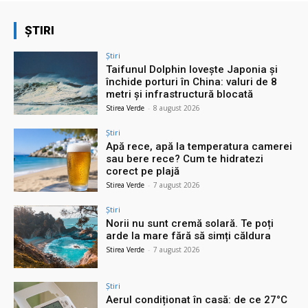
ȘTIRI
Știri
Taifunul Dolphin lovește Japonia și
închide porturi în China: valuri de 8
metri și infrastructură blocată
Stirea Verde
-
8 august 2026
Știri
Apă rece, apă la temperatura camerei
sau bere rece? Cum te hidratezi
corect pe plajă
Stirea Verde
-
7 august 2026
Știri
Norii nu sunt cremă solară. Te poți
arde la mare fără să simți căldura
Stirea Verde
-
7 august 2026
Știri
Aerul condiționat în casă: de ce 27°C