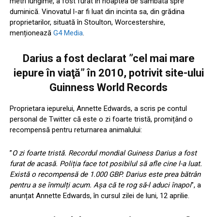
metri lungime, a fost furat în noaptea de sâmbătă spre
duminică. Vinovatul l-ar fi luat din incinta sa, din grădina
proprietarilor, situată în Stoulton, Worcestershire,
menționează
G4 Media
.
Darius a fost declarat ”cel mai mare
iepure în viaţă” în 2010, potrivit site-ului
Guinness World Records
Proprietara iepurelui, Annette Edwards, a scris pe contul
personal de Twitter că este o zi foarte tristă, promițând o
recompensă pentru returnarea animalului:
”
O zi foarte tristă. Recordul mondial Guiness Darius a fost
furat de acasă. Poliția face tot posibilul să afle cine l-a luat.
Există o recompensă de 1.000 GBP. Darius este prea bătrân
pentru a se înmulți acum. Așa că te rog să-l aduci înapoi
”, a
anunțat Annette Edwards, în cursul zilei de luni, 12 aprilie.