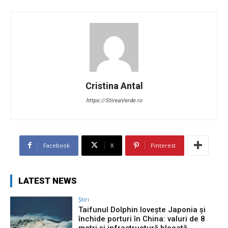
Cristina Antal
https://StireaVerde.ro
Facebook
X
Pinterest
LATEST NEWS
Știri
Taifunul Dolphin lovește Japonia și
închide porturi în China: valuri de 8
metri și infrastructură blocată