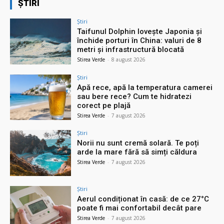
ȘTIRI
Știri
Taifunul Dolphin lovește Japonia și
închide porturi în China: valuri de 8
metri și infrastructură blocată
Stirea Verde
-
8 august 2026
Știri
Apă rece, apă la temperatura camerei
sau bere rece? Cum te hidratezi
corect pe plajă
Stirea Verde
-
7 august 2026
Știri
Norii nu sunt cremă solară. Te poți
arde la mare fără să simți căldura
Stirea Verde
-
7 august 2026
Știri
Aerul condiționat în casă: de ce 27°C
poate fi mai confortabil decât pare
Stirea Verde
-
7 august 2026