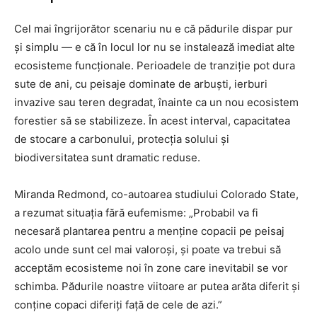
Cel mai îngrijorător scenariu nu e că pădurile dispar pur
și simplu — e că în locul lor nu se instalează imediat alte
ecosisteme funcționale. Perioadele de tranziție pot dura
sute de ani, cu peisaje dominate de arbuști, ierburi
invazive sau teren degradat, înainte ca un nou ecosistem
forestier să se stabilizeze. În acest interval, capacitatea
de stocare a carbonului, protecția solului și
biodiversitatea sunt dramatic reduse.
Miranda Redmond, co-autoarea studiului Colorado State,
a rezumat situația fără eufemisme: „Probabil va fi
necesară plantarea pentru a menține copacii pe peisaj
acolo unde sunt cel mai valoroși, și poate va trebui să
acceptăm ecosisteme noi în zone care inevitabil se vor
schimba. Pădurile noastre viitoare ar putea arăta diferit și
conține copaci diferiți față de cele de azi.”