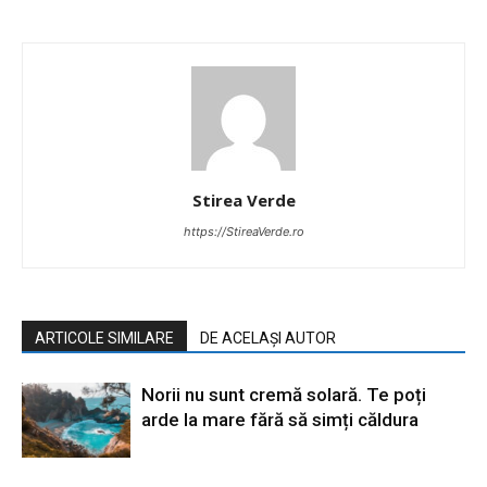
Stirea Verde
https://StireaVerde.ro
ARTICOLE SIMILARE
DE ACELAȘI AUTOR
Norii nu sunt cremă solară. Te poți
arde la mare fără să simți căldura