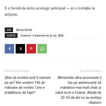
E o formă de doliu ecologic anticipat — și o invitație la
acțiune.
VIA
Știrea Verde
SURSĂ
Science - Fastovich et al. iul. 2025
Articolul precedent
Articolul următor
Știai că rechinii ucid 9 oameni
Alimentele ultra-procesate îi
pe an? Noi ucidem 100 de
fac pe adolescenți să
milioane de rechini. Cine e
mănânce mai mult chiar și
prădătorul, de fapt?
când nu le e foame. Adulții de
22-25 de ani nu au același
răspuns