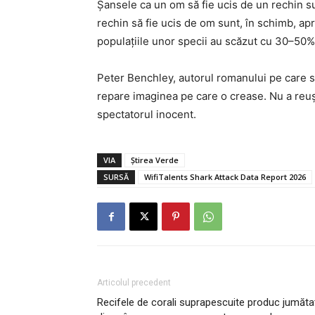
Șansele ca un om să fie ucis de un rechin su
rechin să fie ucis de om sunt, în schimb, apr
populațiile unor specii au scăzut cu 30–50% 
Peter Benchley, autorul romanului pe care
repare imaginea pe care o crease. Nu a reu
spectatorul inocent.
VIA
Știrea Verde
SURSĂ
WifiTalents Shark Attack Data Report 2026
Articolul precedent
Recifele de corali suprapescuite produc jumăta