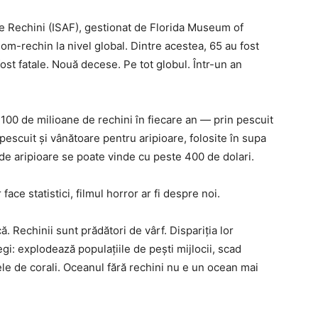
 de Rechini (ISAF), gestionat de Florida Museum of
i om-rechin la nivel global. Dintre acestea, 65 au fost
ost fatale. Nouă decese. Pe tot globul. Într-un an
 100 de milioane de rechini în fiecare an — prin pescuit
 pescuit și vânătoare pentru aripioare, folosite în supa
 de aripioare se poate vinde cu peste 400 de dolari.
ace statistici, filmul horror ar fi despre noi.
Rechinii sunt prădători de vârf. Dispariția lor
egi: explodează populațiile de pești mijlocii, scad
ele de corali. Oceanul fără rechini nu e un ocean mai