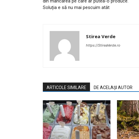
din mâncarea pe care ar putea-o produce.
Soluția e să nu mai pescuim atât
Stirea Verde
https://StireaVerde.ro
ARTICOLE SIMILARE
DE ACELAȘI AUTOR