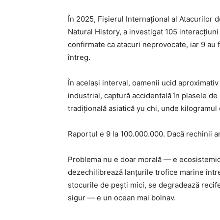
În 2025, Fișierul Internațional al Atacurilor
Natural History, a investigat 105 interacțiun
confirmate ca atacuri neprovocate, iar 9 au f
întreg.
În același interval, oamenii ucid aproximativ
industrial, captură accidentală în plasele de
tradițională asiatică yu chi, unde kilogramul
Raportul e 9 la 100.000.000. Dacă rechinii ar f
Problema nu e doar morală — e ecosistemică. 
dezechilibrează lanțurile trofice marine într
stocurile de pești mici, se degradează recif
sigur — e un ocean mai bolnav.