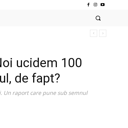
 Noi ucidem 100
ul, de fapt?
ni. Un raport care pune sub semnul