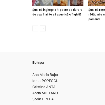
Știai că înghețata îți poate da durere
Știai că reț
de cap înainte să apuci să o înghiți?
rădăcinile m
pământ?
Echipa
Ana Maria Bujor
Ionut POPESCU
Cristina ANTAL
Anda MILITARU
Sorin PREDA