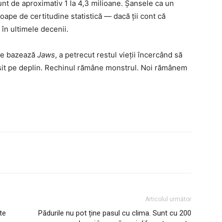
nt de aproximativ 1 la 4,3 milioane. Șansele ca un
oape de certitudine statistică — dacă ții cont că
în ultimele decenii.
 se bazează
Jaws
, a petrecut restul vieții încercând să
șit pe deplin. Rechinul rămâne monstrul. Noi rămânem
Articolul următor
te
Pădurile nu pot ține pasul cu clima. Sunt cu 200