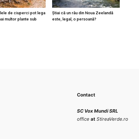
elele de ciuperci pot lega
Știai că un râu din Noua Zeelandă
ai multor plante sub
este, legal, o persoană?
Contact
SC Vox Mundi SRL
office
at
StireaVerde.ro