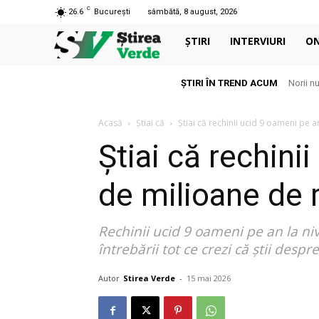
C
26.6
București
sâmbătă, 8 august, 2026
ȘTIRI
INTERVIURI
O
ȘTIRI ÎN TREND ACUM
Norii n
Acasă
Știai că
Știai că rechinii ucid 9 oameni pe 
Știai că rechin
de milioane de r
Rechinii ucid 9 oameni pe an la ni
întrebării tot ce crezi că știi desp
Autor
Stirea Verde
-
15 mai 2026