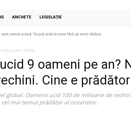
NG
ANCHETE
LEGISLAȚIE
u sunt cremă solară. Te poți arde la mare fără să simți căldura
an? Noi ucidem 100 de...
ii ucid 9 oameni pe an?
echini. Cine e prădător
vel global. Oamenii ucid 100 de milioane de rechi
re cel mai temut prădător al oceanelor.