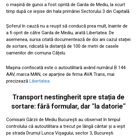
o mașină de gunoi a fost oprită de Garda de Mediu, la scurt
timp după ce ieșise din hala primăriei Sectorului 3 din Capitală.
Șoferul în cauză nu a reușit să conducă prea mult, înainte de
a fi oprit de către Garda de Mediu, arată Libertatea. De
asemenea, sursa citată documentează de doi ani cazul stației
de sortare, ridicată la distanță de 100 de metri de casele
oamenilor din comuna Cățelu.
Mașina confiscată este o autoutilitară având numărul B 144
AAV, marca MAN, ce aparține de firma AVA Trans, mai
precizează
Libertatea
.
Transport nestingherit spre stația de
sortare: fără formular, dar ”la datorie”
Comisarii Gărzii de Mediu București au observat în timpul
controlului că autoutilitara a trecut pe lângă cântar și a ieșit
pe strada Drumul Lunca Vișagului, sector 3, București.