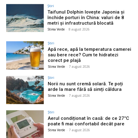
Știri
Taifunul Dolphin lovește Japonia și
închide porturi în China: valuri de 8
metri și infrastructură blocată
Stirea Verde
-
8 august 2026
Știri
Apă rece, apă la temperatura camerei
sau bere rece? Cum te hidratezi
corect pe plajă
Stirea Verde
-
7 august 2026
Știri
Norii nu sunt cremă solară. Te poți
arde la mare fără să simți căldura
Stirea Verde
-
7 august 2026
Știri
Aerul condiționat în casă: de ce 27°C
poate fi mai confortabil decât pare
Stirea Verde
-
7 august 2026