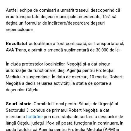
Astfel, echipa de comisari a urmărit traseul, descoperind că
erau transportate deșeuri municipale amestecate, fără să
dețină un formular de încărcare/descărcare deșeuri
nepericuloase.
Rezultatul
: autoutilitara a fost confiscată, iar transportatorul,
AVA Trans, a primit o amendă suplimentară de 30.000 de lei.
În ciuda protestelor localnicilor, Negoiță și-a dat singur
autorizație de funcționare, deși Agenția pentru Protecția
Mediului o suspendase. În data de miercuri, 10 martie, Robert
Negoiță a decis reluarea activității la stația de sortare a
deșeurilor Cățelu.
Scurt istoric
: Comitetul Local pentru Situații de Urgență al
Sectorului 3, condus de primarul Robert Negoiță, a dat
miercuri o
hotărâre
prin care stația de sortare a deșeurilor de
lângă Cățelu, județul Ilfov, să poată funcționa în continuare, în
ciuda faptului că Agenția pentru Protecția Mediului (APM) iii