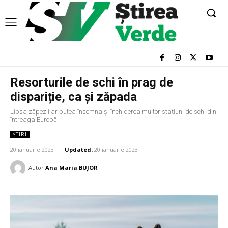
Resorturile de schi în prag de
dispariție, ca și zăpada
Lipsa zăpezii ar putea însemna și închiderea multor stațiuni de schi din
întreaga Europă.
ȘTIRI
20 ianuarie 2023
Updated:
20 ianuarie 2023
Autor
Ana Maria BUJOR