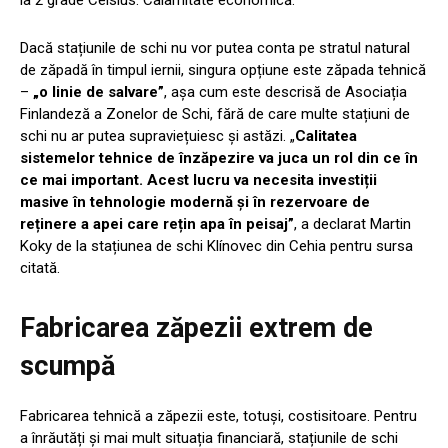
Dacă stațiunile de schi nu vor putea conta pe stratul natural
de zăpadă în timpul iernii, singura opțiune este zăpada tehnică
–
„o linie de salvare”
, așa cum este descrisă de Asociația
Finlandeză a Zonelor de Schi, fără de care multe stațiuni de
schi nu ar putea supraviețuiesc și astăzi. „
Calitatea
sistemelor tehnice de înzăpezire va juca un rol din ce în
ce mai important. Acest lucru va necesita investiții
masive în tehnologie modernă și în rezervoare de
reținere a apei care rețin apa în peisaj”
, a declarat Martin
Koky de la stațiunea de schi Klínovec din Cehia pentru sursa
citată.
Fabricarea zăpezii extrem de
scumpă
Fabricarea tehnică a zăpezii este, totuși, costisitoare. Pentru
a înrăutăți și mai mult situația financiară, stațiunile de schi