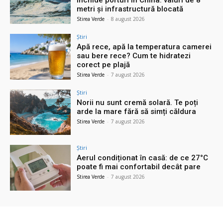
închide porturi în China: valuri de 8
metri și infrastructură blocată
Stirea Verde
-
8 august 2026
Știri
Apă rece, apă la temperatura camerei
sau bere rece? Cum te hidratezi
corect pe plajă
Stirea Verde
-
7 august 2026
Știri
Norii nu sunt cremă solară. Te poți
arde la mare fără să simți căldura
Stirea Verde
-
7 august 2026
Știri
Aerul condiționat în casă: de ce 27°C
poate fi mai confortabil decât pare
Stirea Verde
-
7 august 2026