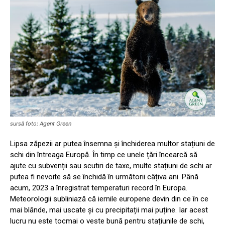
sursă foto: Agent Green
Lipsa zăpezii ar putea însemna și închiderea multor stațiuni de
schi din întreaga Europă. În timp ce unele țări încearcă să
ajute cu subvenții sau scutiri de taxe, multe stațiuni de schi ar
putea fi nevoite să se închidă în următorii câțiva ani. Până
acum, 2023 a înregistrat temperaturi record în Europa.
Meteorologii subliniază că iernile europene devin din ce în ce
mai blânde, mai uscate și cu precipitații mai puține. Iar acest
lucru nu este tocmai o veste bună pentru stațiunile de schi,