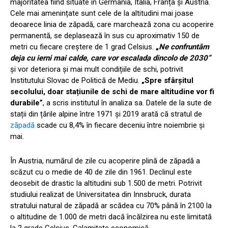
majoritatea fiind situate în Germania, Italia, Franța și Austria.
Cele mai amenințate sunt cele de la altitudini mai joase
deoarece linia de zăpadă, care marchează zona cu acoperire
permanentă, se deplasează în sus cu aproximativ 150 de
metri cu fiecare creștere de 1 grad Celsius.
„
Ne confruntăm
deja cu ierni mai calde, care vor escalada dincolo de 2030”
și vor deteriora și mai mult condițiile de schi, potrivit
Institutului Slovac de Politică de Mediu.
„Spre sfârșitul
secolului, doar stațiunile de schi de mare altitudine vor fi
durabile”
, a scris institutul în analiza sa. Datele de la sute de
stații din țările alpine între 1971 și 2019 arată că stratul de
zăpadă
scade cu 8,4% în fiecare deceniu între noiembrie și
mai.
În Austria, numărul de zile cu acoperire plină de zăpadă a
scăzut cu o medie de 40 de zile din 1961. Declinul este
deosebit de drastic la altitudini sub 1.500 de metri. Potrivit
studiului realizat de Universitatea din Innsbruck, durata
stratului natural de zăpadă ar scădea cu 70% până în 2100 la
o altitudine de 1.000 de metri dacă încălzirea nu este limitată
la 2 grade Celsius. Calamitate economică.