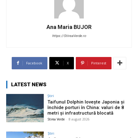
Ana Maria BUJOR
https://StireaVerde.ro
Facebook
X
Pinterest
LATEST NEWS
Știri
Taifunul Dolphin lovește Japonia și
închide porturi în China: valuri de 8
metri și infrastructură blocată
Stirea Verde
-
8 august 2026
Știri