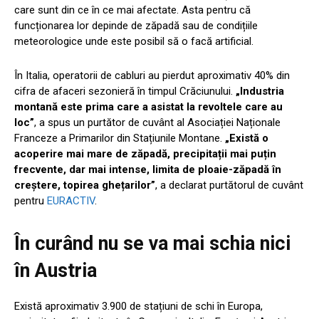
care sunt din ce în ce mai afectate. Asta pentru că
funcționarea lor depinde de zăpadă sau de condițiile
meteorologice unde este posibil să o facă artificial.
În Italia, operatorii de cabluri au pierdut aproximativ 40% din
cifra de afaceri sezonieră în timpul Crăciunului.
„Industria
montană este prima care a asistat la revoltele care au
loc”
, a spus un purtător de cuvânt al Asociației Naționale
Franceze a Primarilor din Stațiunile Montane.
„Există o
acoperire mai mare de zăpadă, precipitații mai puțin
frecvente, dar mai intense, limita de ploaie-zăpadă în
creștere, topirea ghețarilor”
, a declarat purtătorul de cuvânt
pentru
EURACTIV
.
În curând nu se va mai schia nici
în Austria
Există aproximativ 3.900 de stațiuni de schi în Europa,